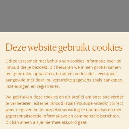
Deze website gebruikt cookies
Otheo verzamelt met behulp van cookies informatie over de
inhoud die je bezoekt. Dit bewaren we in een profiel samen
met gebruikte apparaten, browsers en locaties, eventueel
aangevuld met door jou verstrekte gegevens zoals aankopen,
inzendingen en registraties.
We gebruiken deze cookies en dit profiel om onze site verder
te verbeteren, externe inhoud (zoals Youtube-video’s) correct
weer te geven en je bezoekerservaring te optimaliseren met
gepersonaliseerde informatieve en commerciële berichten.
Dit kan alleen als je hiermee akkoord gaat.