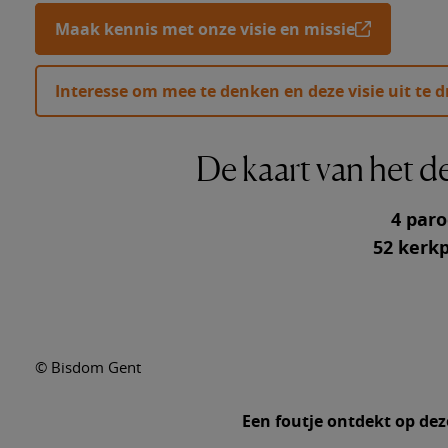
Verdiep
Maak kennis met onze visie en missie
Info ov
Interesse om mee te denken en deze visie uit te 
Info ov
Geroepe
De kaart van het 
4 paro
52 kerk
© Bisdom Gent
Een foutje ontdekt op dez