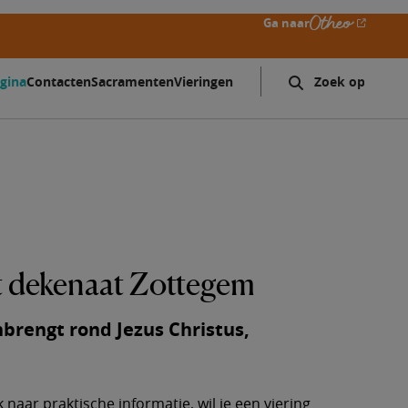
Ga naar
gina
Contacten
Sacramenten
Vieringen
Zoeken
Search
form
expand
icon
t dekenaat Zottegem
rengt rond Jezus Christus,
 naar praktische informatie, wil je een viering