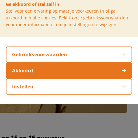
Ga akkoord of stel zelf in
Stel voor een ervaring op maat je voorkeuren in of ga
akkoord met alle cookies. Bekijk onze gebruiksvoorwaarden
voor meer informatie of om je instellingen te wijzigen.
Gebruiksvoorwaarden
Akkoord
Instellen
op 15 en 16 augustus