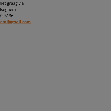
et graag via
 Iseghem
60 97 36
hem@gmail.com