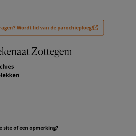
ende artikelen
er communie thuis ontvangen
dragen? Wordt lid van de parochieploeg!
er biecht en verzoening
n tot priester of diaken
dekenaat Zottegem
chies
plekken
e site of een opmerking?