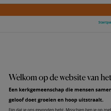
Startpa
Welkom op de website van he
Een kerkgemeenschap die mensen samenb
geloof doet groeien en hoop uitstraalt
.
Fijn dat je ons gevonden hebt. Misschien ben je op zoek