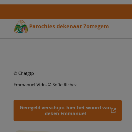
Overslaan
en
naar
de
Parochies dekenaat Zottegem
inhoud
gaan
© Chatgtp
Emmanuel Vidts © Sofie Richez
Geregeld verschijnt hier het woord van
deken Emmanuel