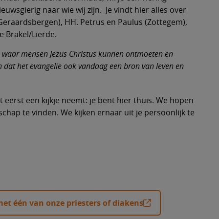
wsgierig naar wie wij zijn. Je vindt hier alles over
(Geraardsbergen), HH. Petrus en Paulus (Zottegem),
 het katholieke geloof ontdekken
 mijn geloof verdiepen
k info over bidden en vieringen
 me als gelovige inzetten ...
k info over levensmomenten en
kenaat en de parochies
e Brakel/Lierde.
menten
s, waar mensen Jezus Christus kunnen ontmoeten en
n dat het evangelie ook vandaag een bron van leven en
 ik contacteren voor een
n met Alpha
stievieringen op zondag
& vacatures
e Brakel/Lierde
?
er doopsel
r het geloofscafé
- en andere vieringen
en in de parochie
holomeüsparochie
 eerst een kijkje neemt: je bent hier thuis. We hopen
aken via de Alpha-reeks
er eerste communie
dsbergen)
hap te vinden. We kijken ernaar uit je persoonlijk te
Leerhuis
vormen van bidden en vieren
or armen en mensen in nood
r geloof en kerk
er vormsel
usparochie (Herzele/Sint-Lievens-
)
zie
es en uitvaarten in de komende
 nabijheid voor de zieke mens
r huwelijk
rus&Paulusparochie (Zottegem)
icht
or de rouwende mens
nties aanvragen
r kerkelijke uitvaart
et één van onze priesters of diakens
bijbel, leven (GBL)
r ziekenzalving