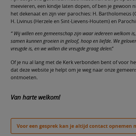
meevieren, een kindje laten dopen, of ben je gewoon nieu
het dekenaat en zijn vier parochies: H. Bartholomeüs 
Ik wil
Ik wil
Ik zoe
Ik wil
Ik zoe
Het de
H. Livinus (Herzele en Sint-Lievens-Houtem) en Parochi
sacra
Wij willen een gemeenschap zijn waar iedereen welkom i
samen kunnen groeien in geloof, hoop en liefde. We gelove
Wie kan
Beginne
Euchari
Nieuws 
Parochi
vreugde is, en we willen die vreugde graag delen.
gesprek
Info ov
Kom naa
Weekdag
Meewerk
H. Bart
Of je nu al lang met de Kerk verbonden bent of voor het
Kennism
Info ov
(Geraar
dat deze website je helpt om je weg naar onze gemeensc
Bijbels 
Andere 
Zorg vo
ontmoeten.
FAQ ove
Info ov
H. Livin
Houtem
Kom en 
Intenti
Zorg en
Van harte welkom!
week
Info ove
HH. Pet
Dieptez
Zorg vo
Misinte
Info ove
Voor een gesprek kan je altijd contact opnemen m
Geloof, 
Info ove