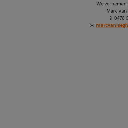
We vernemen h
Marc Van
📱 0478 
✉️
marcvaniseg