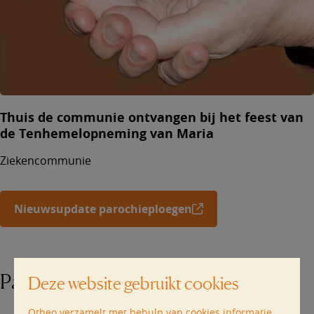
Thuis de communie ontvangen bij het feest van
de Tenhemelopneming van Maria
Ziekencommunie
Nieuwsupdate parochieploegen
Parochies in het dekenaat Zottegem
Deze website gebruikt cookies
Otheo verzamelt met behulp van cookies informatie