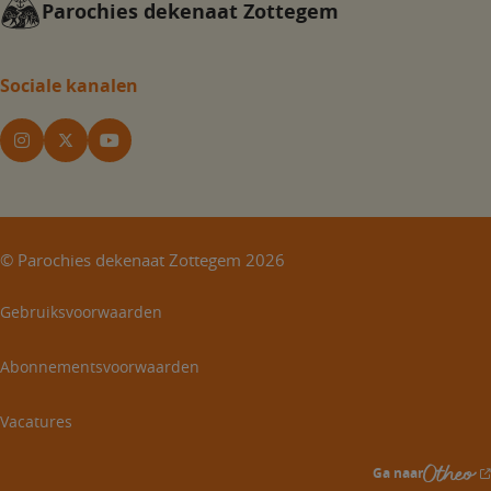
Parochies dekenaat Zottegem
Sociale kanalen
©
Parochies dekenaat Zottegem
2026
Gebruiksvoorwaarden
Abonnementsvoorwaarden
Vacatures
Ga naar