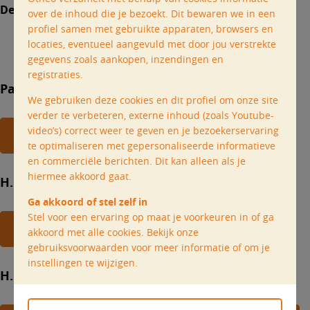
De 4 parochies van het dekenaat Zottegem
over de inhoud die je bezoekt. Dit bewaren we in een
profiel samen met gebruikte apparaten, browsers en
locaties, eventueel aangevuld met door jou verstrekte
gegevens zoals aankopen, inzendingen en
registraties.
Parochie Brakel/Lierde
We gebruiken deze cookies en dit profiel om onze site
verder te verbeteren, externe inhoud (zoals Youtube-
video’s) correct weer te geven en je bezoekerservaring
Alle nieuws uit Brakel/Lierde
te optimaliseren met gepersonaliseerde informatieve
en commerciële berichten. Dit kan alleen als je
hiermee akkoord gaat.
H. Bartholomeüs
Ga akkoord of stel zelf in
Stel voor een ervaring op maat je voorkeuren in of ga
Alle nieuws uit Geraardsbergen
akkoord met alle cookies. Bekijk onze
gebruiksvoorwaarden voor meer informatie of om je
instellingen te wijzigen.
H. Livinus