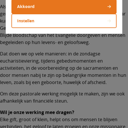
Als missionaire parochie willen wij een gastvrije
Akkoord
gemeenschap zijn waar mensen zich welkom weten, elkaar
kunnen ontmoeten en samen kunnen groeien in geloof.
Instellen
Geïnspireerd door de opdracht van Jezus willen wij de
Blijde Boodschap van het Evangelie doorgeven en mensen
begeleiden op hun levens- en geloofsweg.
Dat doen we op vele manieren: in de zondagse
eucharistieviering, tijdens gebedsmomenten en
activiteiten, in de voorbereiding op de sacramenten en
door mensen nabij te zijn op belangrijke momenten in hun
leven, zoals bij een geboorte, huwelijk of afscheid.
Om deze pastorale werking mogelijk te maken, zijn we ook
afhankelijk van financiële steun.
Wil je onze werking mee dragen?
Elke gift, groot of klein, helpt ons om mensen te blijven
verbinden, het geloof te laten groeien en onze missionaire