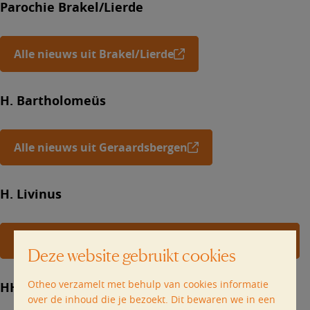
Parochie Brakel/Lierde
Alle nieuws uit Brakel/Lierde
H. Bartholomeüs
Alle nieuws uit Geraardsbergen
H. Livinus
Alle nieuws uit Herzele en Sint-Lievens-Houtem
Deze website gebruikt cookies
Otheo verzamelt met behulp van cookies informatie
HH. Petrus&Paulus
over de inhoud die je bezoekt. Dit bewaren we in een