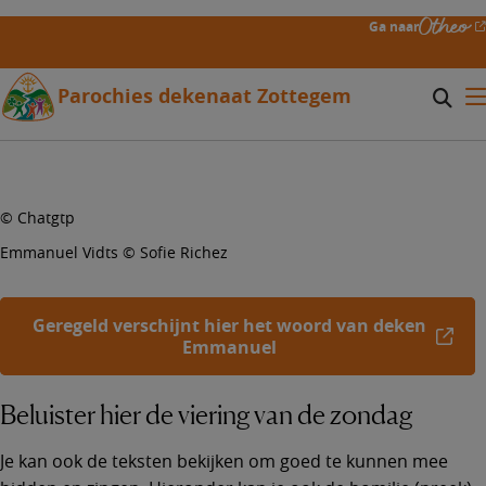
Overslaan
Ga naar
en
naar
de
Parochies dekenaat Zottegem
Zoeke
Mo
inhoud
Searc
gaan
form
expa
icon
© Chatgtp
Emmanuel Vidts © Sofie Richez
Geregeld verschijnt hier het woord van deken
Emmanuel
Beluister hier de viering van de zondag
Je kan ook de teksten bekijken om goed te kunnen mee