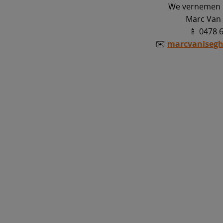
We vernemen h
Marc Van
📱 0478 
✉️
marcvaniseg