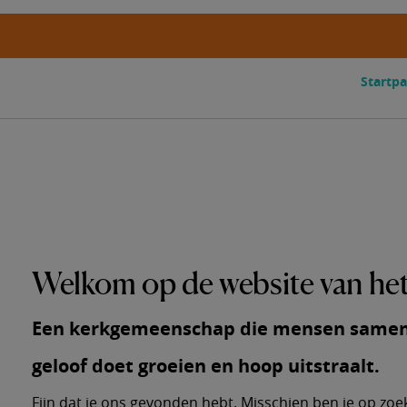
Startpa
Welkom op de website van he
Een kerkgemeenschap die mensen samenb
geloof doet groeien en hoop uitstraalt
.
Fijn dat je ons gevonden hebt. Misschien ben je op zoek