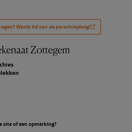
ende artikelen
er communie thuis ontvangen
dragen? Wordt lid van de parochieploeg!
er biecht en verzoening
n tot priester of diaken
dekenaat Zottegem
chies
plekken
e site of een opmerking?