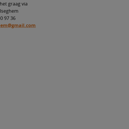
et graag via
 Iseghem
60 97 36
hem@gmail.com