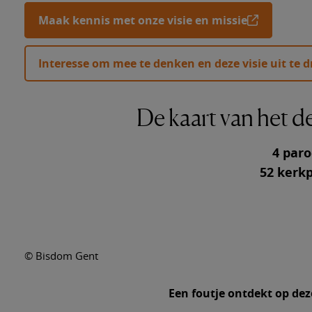
Verdiep
Maak kennis met onze visie en missie
Info ov
Interesse om mee te denken en deze visie uit te 
Info ov
Geroepe
De kaart van het 
4 paro
52 kerk
© Bisdom Gent
Een foutje ontdekt op dez