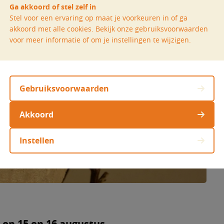
Ga akkoord of stel zelf in
Stel voor een ervaring op maat je voorkeuren in of ga
akkoord met alle cookies. Bekijk onze gebruiksvoorwaarden
voor meer informatie of om je instellingen te wijzigen.
Gebruiksvoorwaarden
Akkoord
Instellen
op 15 en 16 augustus