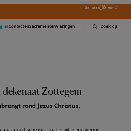
Ga naar
gina
Contacten
Sacramenten
Vieringen
Zoeken
Search
form
expand
icon
t dekenaat Zottegem
rengt rond Jezus Christus,
 naar praktische informatie, wil je een viering