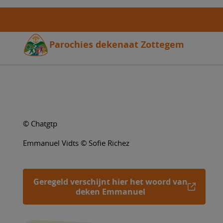
Overslaan
en
naar
de
Parochies dekenaat Zottegem
inhoud
gaan
© Chatgtp
Emmanuel Vidts © Sofie Richez
Geregeld verschijnt hier het woord van
deken Emmanuel