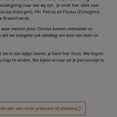
wsgierig naar wie wij zijn. Je vindt hier alles over
(Geraardsbergen), HH. Petrus en Paulus (Zottegem),
 het katholieke geloof ontdekken
 mijn geloof verdiepen
k info over bidden en vieringen
 me als gelovige inzetten ...
k info over levensmomenten en
kenaat en de parochies
e Brakel/Lierde.
menten
s, waar mensen Jezus Christus kunnen ontmoeten en
n dat het evangelie ook vandaag een bron van leven en
 ik contacteren voor een
n met Alpha
stievieringen op zondag
& vacatures
e Brakel/Lierde
?
er doopsel
r het geloofscafé
- en andere vieringen
en in de parochie
holomeüsparochie
 eerst een kijkje neemt: je bent hier thuis. We hopen
aken via de Alpha-reeks
er eerste communie
dsbergen)
hap te vinden. We kijken ernaar uit je persoonlijk te
Leerhuis
vormen van bidden en vieren
or armen en mensen in nood
r geloof en kerk
er vormsel
usparochie (Herzele/Sint-Lievens-
)
zie
es en uitvaarten in de komende
 nabijheid voor de zieke mens
r huwelijk
rus&Paulusparochie (Zottegem)
icht
or de rouwende mens
nties aanvragen
r kerkelijke uitvaart
et één van onze priesters of diakens
bijbel, leven (GBL)
r ziekenzalving