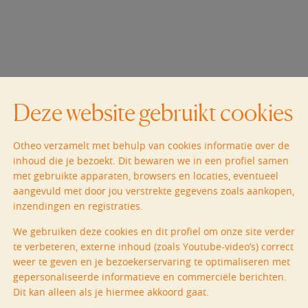
Deze website gebruikt cookies
Otheo verzamelt met behulp van cookies informatie over de
inhoud die je bezoekt. Dit bewaren we in een profiel samen
met gebruikte apparaten, browsers en locaties, eventueel
aangevuld met door jou verstrekte gegevens zoals aankopen,
inzendingen en registraties.
We gebruiken deze cookies en dit profiel om onze site verder
te verbeteren, externe inhoud (zoals Youtube-video’s) correct
weer te geven en je bezoekerservaring te optimaliseren met
gepersonaliseerde informatieve en commerciële berichten.
Dit kan alleen als je hiermee akkoord gaat.