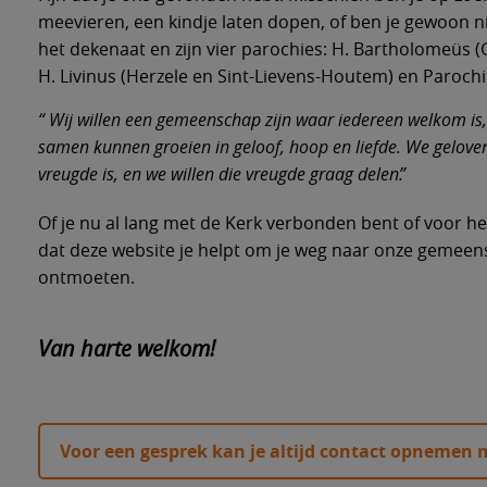
meevieren, een kindje laten dopen, of ben je gewoon nieu
het dekenaat en zijn vier parochies: H. Bartholomeüs 
Ik wil
Ik wil
Ik zoe
Ik wil
Ik zoe
Het de
H. Livinus (Herzele en Sint-Lievens-Houtem) en Parochi
sacra
Wij willen een gemeenschap zijn waar iedereen welkom i
samen kunnen groeien in geloof, hoop en liefde. We gelove
Wie kan
Beginne
Euchari
Nieuws 
Parochi
vreugde is, en we willen die vreugde graag delen.
gesprek
Info ov
Kom naa
Weekdag
Meewerk
H. Bart
Of je nu al lang met de Kerk verbonden bent of voor het
Kennism
Info ov
(Geraar
dat deze website je helpt om je weg naar onze gemeensc
Bijbels 
Andere 
Zorg vo
ontmoeten.
FAQ ove
Info ov
H. Livin
Houtem
Kom en 
Intenti
Zorg en
Van harte welkom!
week
Info ove
HH. Pet
Dieptez
Zorg vo
Misinte
Info ove
Voor een gesprek kan je altijd contact opnemen m
Geloof, 
Info ove