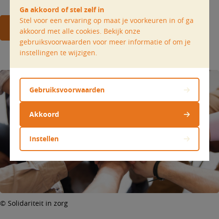
Ga akkoord of stel zelf in
Stel voor een ervaring op maat je voorkeuren in of ga
Alle nieuws uit Zottegem
akkoord met alle cookies. Bekijk onze
gebruiksvoorwaarden voor meer informatie of om je
instellingen te wijzigen.
Gebruiksvoorwaarden
Akkoord
Instellen
© Solidariteit in zorg