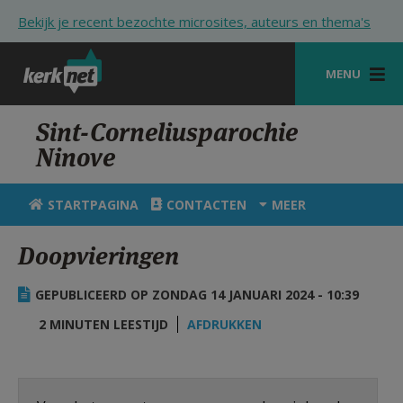
Overslaan en naar de inhoud gaan
Bekijk je recent bezochte microsites, auteurs en thema's
MENU
STARTPAGINA
Sint-Corneliusparochie
Ninove
KERK
VIERINGEN
STARTPAGINA
CONTACTEN
MEER
SHOP
Doopvieringen
ZOEKEN
GEPUBLICEERD OP ZONDAG 14 JANUARI 2024 - 10:39
HULP
2 MINUTEN LEESTIJD
AFDRUKKEN
STARTPAGINA PORTAAL
MIJN PAROCHIE