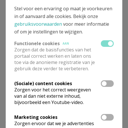
organiseren en het ondersteunen van
vormingsinitiatieven alsook van alle activiteiten die de
Stel voor een ervaring op maat je voorkeuren
pastorale zorg van de bevolking nastreven. Dit alles
in of aanvaard alle cookies. Bekijk onze
moet in de meest ruime zin gezien worden. Het
gebruiksvoorwaarden
voor meer informatie
rooms-katholiek confessioneel karakter is een
of om je instellingen te wijzigen.
wezenlijk element van deze vzw.
Functionele cookies
AAN
Zorgen dat de basisfuncties van het
Volledige tekst i.v.m. Privacyverklaring Sint-
portaal correct werken en laten ons
Corneliusparochie (pdf-bestand)
toe via de anonieme registratie van je
gebruik deze verder te verbeteren.
English version
(Sociale) content cookies
Zorgen voor het correct weergeven
van al dan niet externe inhoud,
bijvoorbeeld een Youtube-video.
Marketing cookies
Lees meer
Zorgen ervoor dat we je advertenties