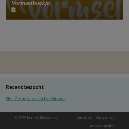
Vormselhoekje
Recent bezocht
Sint-Corneliusparochie Ninove
© 2026 Kerk en Media vzw
Contact
Vacatures
Voorwaarden