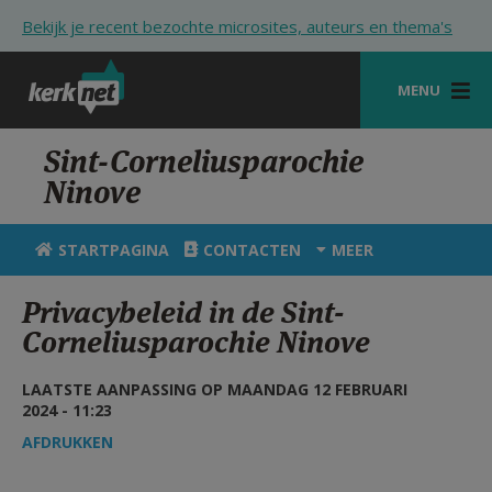
Overslaan en naar de inhoud gaan
Bekijk je recent bezochte microsites, auteurs en thema's
MENU
STARTPAGINA
Sint-Corneliusparochie
Ninove
KERK
VIERINGEN
STARTPAGINA
CONTACTEN
MEER
SHOP
Privacybeleid in de Sint-
Corneliusparochie Ninove
ZOEKEN
HULP
LAATSTE AANPASSING OP MAANDAG 12 FEBRUARI
2024 - 11:23
STARTPAGINA PORTAAL
AFDRUKKEN
MIJN PAROCHIE