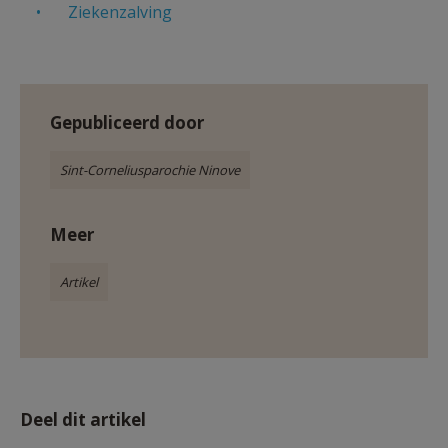
Ziekenzalving
AANMELDEN OF REGISTREREN
Gepubliceerd door
Sint-Corneliusparochie Ninove
Meer
Artikel
Deel dit artikel