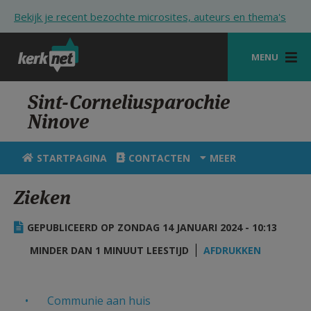
Overslaan en naar de inhoud gaan
Bekijk je recent bezochte microsites, auteurs en thema's
MENU
STARTPAGINA
Sint-Corneliusparochie
Ninove
KERK
VIERINGEN
STARTPAGINA
CONTACTEN
MEER
SHOP
Zieken
ZOEKEN
GEPUBLICEERD OP ZONDAG 14 JANUARI 2024 - 10:13
HULP
MINDER DAN 1 MINUUT LEESTIJD
AFDRUKKEN
STARTPAGINA PORTAAL
MIJN PAROCHIE
Communie aan huis