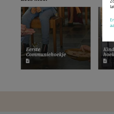
Zo
la
En
a
Eerste
Kind
Communiehoekje
hoek