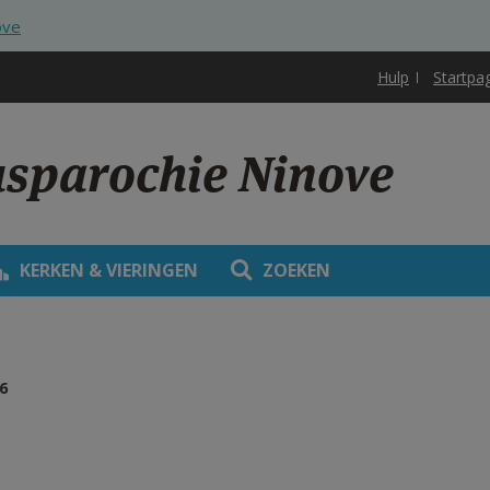
ove
Hulp
Startpa
usparochie Ninove
KERKEN & VIERINGEN
ZOEKEN
6