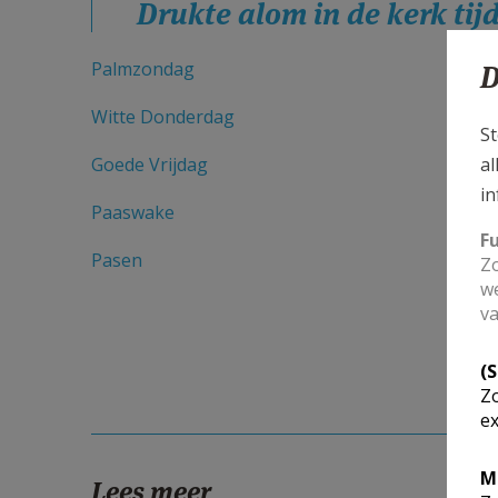
Drukte alom in de kerk ti
Palmzondag
D
Witte Donderdag
St
al
Goede Vrijdag
in
Paaswake
F
Pasen
Zo
we
va
(
Zo
ex
M
Lees meer