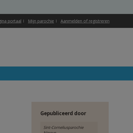
gina portaal
Mijn parochie
Aanmelden of registreren
Gepubliceerd door
Sint-Corneliusparochie
Ninove