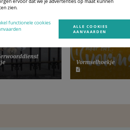
rgen ervoor dat we je advertenties op maat kunnen
ten zien.
kel functionele cookies
ALLE COOKIES
anvaarden
AANVAARDEN
erwoorddienst
je
Vormselhoekje