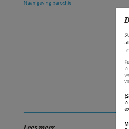
Naamgeving parochie
D
St
al
in
F
Zo
we
va
(
Zo
ex
M
Lees meer