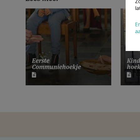
Zo
la
En
a
Eerste
Kind
Communiehoekje
hoek