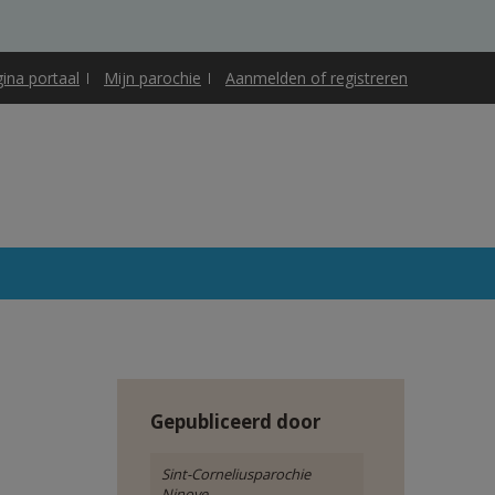
gina portaal
Mijn parochie
Aanmelden of registreren
Gepubliceerd door
Sint-Corneliusparochie
Ninove