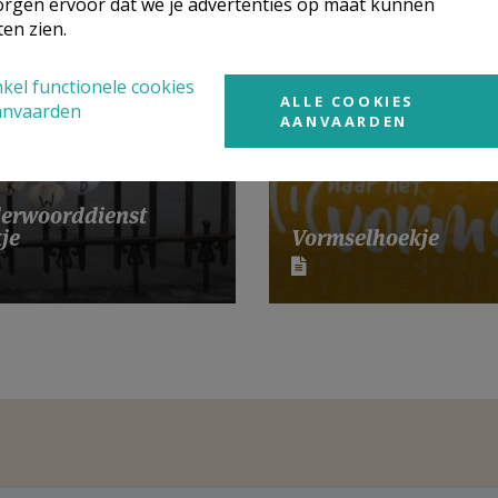
rgen ervoor dat we je advertenties op maat kunnen
ten zien.
kel functionele cookies
ALLE COOKIES
anvaarden
AANVAARDEN
erwoorddienst
je
Vormselhoekje