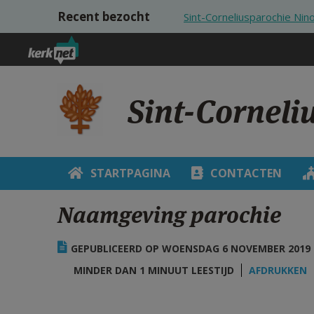
Overslaan en naar de inhoud gaan
Recent bezocht
Sint-Corneliusparochie Nin
Sint-Corneli
STARTPAGINA
CONTACTEN
Naamgeving parochie
GEPUBLICEERD OP WOENSDAG 6 NOVEMBER 2019 -
MINDER DAN 1 MINUUT LEESTIJD
AFDRUKKEN