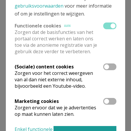
gebruiksvoorwaarden
voor meer informatie
of om je instellingen te wijzigen.
Functionele cookies
AAN
Zorgen dat de basisfuncties van het
portaal correct werken en laten ons
toe via de anonieme registratie van je
gebruik deze verder te verbeteren.
(Sociale) content cookies
Zorgen voor het correct weergeven
Gepubliceerd door
van al dan niet externe inhoud,
bijvoorbeeld een Youtube-video.
Sint-Corneliusparochie Ninove
Marketing cookies
Meer
Zorgen ervoor dat we je advertenties
op maat kunnen laten zien.
Fotoreportage
Enkel functionele