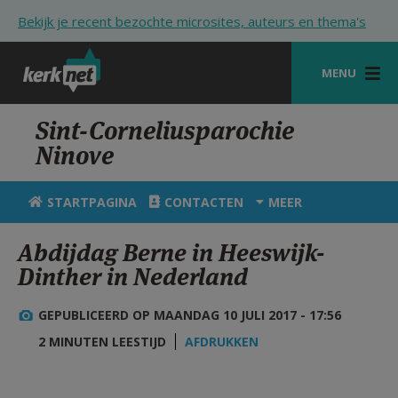
Overslaan en naar de inhoud gaan
Bekijk je recent bezochte microsites, auteurs en thema's
MENU
STARTPAGINA
Sint-Corneliusparochie
Ninove
KERK
VIERINGEN
STARTPAGINA
CONTACTEN
MEER
SHOP
Abdijdag Berne in Heeswijk-
Dinther in Nederland
ZOEKEN
HULP
GEPUBLICEERD OP MAANDAG 10 JULI 2017 - 17:56
2 MINUTEN LEESTIJD
AFDRUKKEN
STARTPAGINA PORTAAL
MIJN PAROCHIE