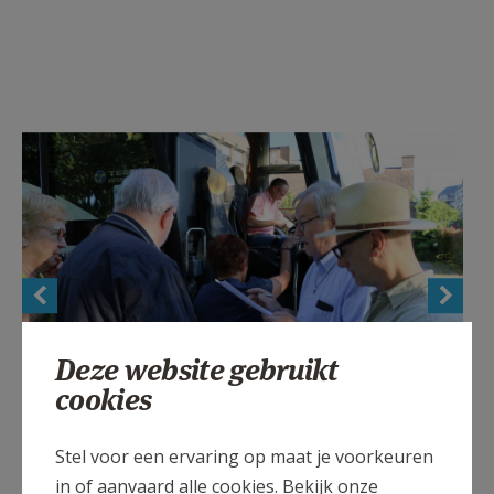
Deze website gebruikt
cookies
Abdijdag Berne in Heeswijk-Dinther in Nederland ©
Stel voor een ervaring op maat je voorkeuren
Philippe Meyer
in of aanvaard alle cookies. Bekijk onze