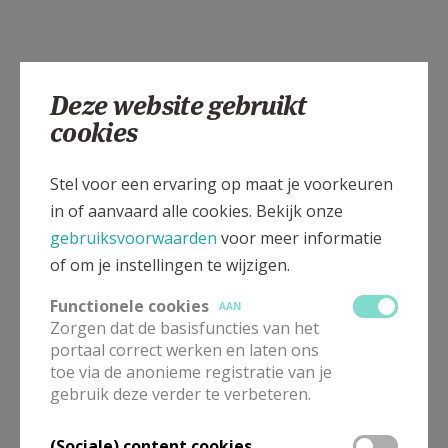
Deze website gebruikt
cookies
Stel voor een ervaring op maat je voorkeuren
in of aanvaard alle cookies. Bekijk onze
gebruiksvoorwaarden
voor meer informatie
Gepubliceerd door
of om je instellingen te wijzigen.
Sint-Corneliusparochie Ninove
Functionele cookies
AAN
Zorgen dat de basisfuncties van het
portaal correct werken en laten ons
Meer
toe via de anonieme registratie van je
gebruik deze verder te verbeteren.
Fotoreportage
(Sociale) content cookies