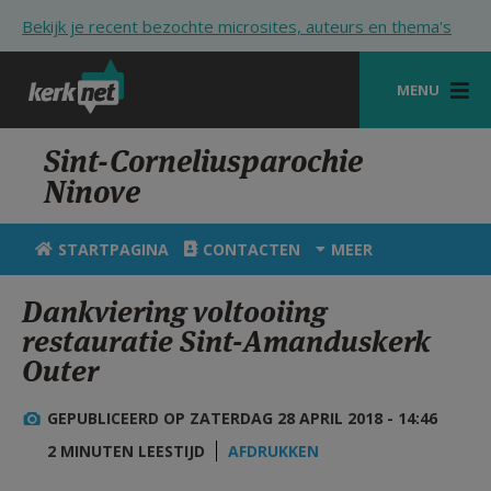
Overslaan en naar de inhoud gaan
Bekijk je recent bezochte microsites, auteurs en thema's
MENU
STARTPAGINA
Sint-Corneliusparochie
Ninove
KERK
VIERINGEN
STARTPAGINA
CONTACTEN
MEER
SHOP
Dankviering voltooiing
restauratie Sint-Amanduskerk
ZOEKEN
Outer
HULP
GEPUBLICEERD OP ZATERDAG 28 APRIL 2018 - 14:46
STARTPAGINA PORTAAL
2 MINUTEN LEESTIJD
AFDRUKKEN
MIJN PAROCHIE