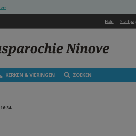
ove
Hulp
Startpa
usparochie Ninove
KERKEN & VIERINGEN
ZOEKEN
16:34