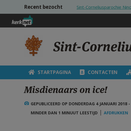
Overslaan en naar de inhoud gaan
Recent bezocht
Sint-Corneliusparochie Nin
Sint-Corneli
STARTPAGINA
CONTACTEN
Misdienaars on ice!
GEPUBLICEERD OP DONDERDAG 4 JANUARI 2018 - 
MINDER DAN 1 MINUUT LEESTIJD
AFDRUKKEN