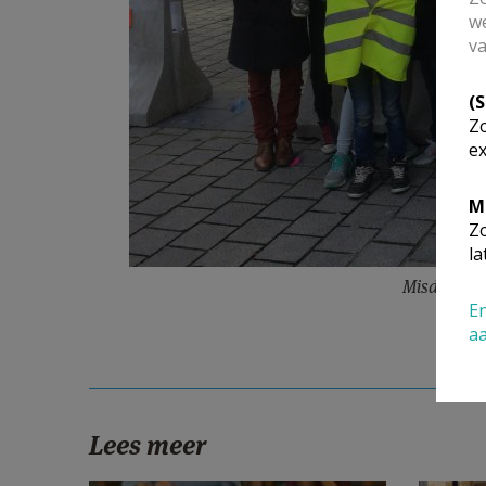
we
va
(
Zo
ex
M
Zo
la
Misdienaar
En
a
Lees meer