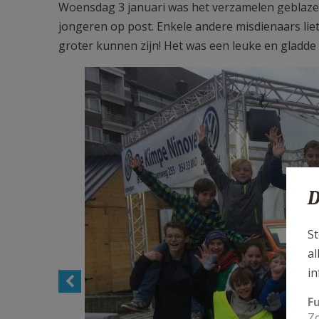
Woensdag 3 januari was het verzamelen geblazen
jongeren op post. Enkele andere misdienaars lie
groter kunnen zijn! Het was een leuke en gladde 
D
St
al
in
F
Zo