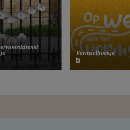
erwoorddienst
je
Vormselhoekje