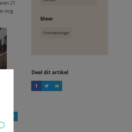
aren 21
us nog
Meer
Fotoreportage
Deel dit artikel