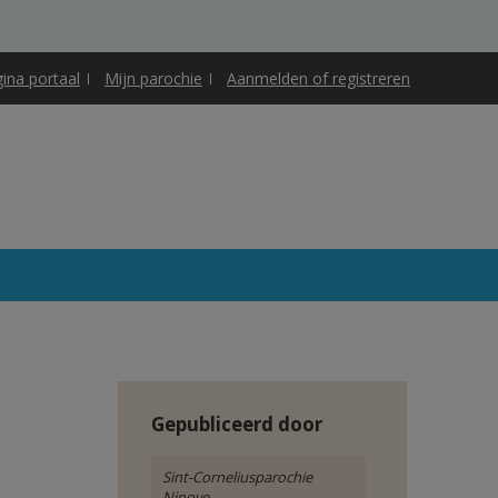
gina portaal
Mijn parochie
Aanmelden of registreren
Gepubliceerd door
Sint-Corneliusparochie
Ninove