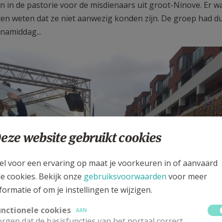
 in de pastorie voor de misdienaars uit groot-Ninove. Er w
ten weten dat ze niet aanwezig konden zijn. De groep had d
namiddag...
eze website gebruikt cookies
el voor een ervaring op maat je voorkeuren in of aanvaard
le cookies. Bekijk onze
gebruiksvoorwaarden
voor meer
formatie of om je instellingen te wijzigen.
unctionele cookies
AAN
rgen dat de basisfuncties van het portaal correct