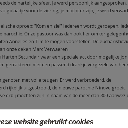
eeds de hartelijke sfeer. Je werd persoonlijk aangesproken,
olgblaadje voor de viering, je mocht er zijn, je werd verwac
lische oproep: "Kom en zie!" Iedereen wordt geroepen, ied
parochie. Onze pastoor was dan ook fier om ter gelegenh
nten Annelies en Tim te mogen voorstellen. De eucharistievi
an onze deken Marc Verwaeren.
e Harten Secundair waar een speciale act door mogelijke jo
en getrakteerd met een passend drankje vergezeld van heer
 genoten met volle teugen. Er werd verbroederd, de
 rijkelijk uitgestrooid, de nieuwe parochie Ninove groeit.
we erbij mochten zijn in naam van de meer dan 300 aanwezi
eze website gebruikt cookies