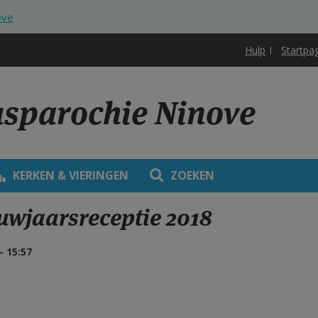
ove
Hulp
Startpa
usparochie Ninove
KERKEN & VIERINGEN
ZOEKEN
uwjaarsreceptie 2018
 15:57