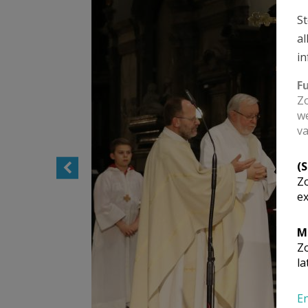
St
al
in
F
Zo
we
va
(
Zo
ex
M
Zo
la
En