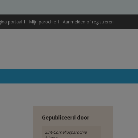
gina portaal
Mijn parochie
Aanmelden of registreren
Gepubliceerd door
Sint-Corneliusparochie
Ninove