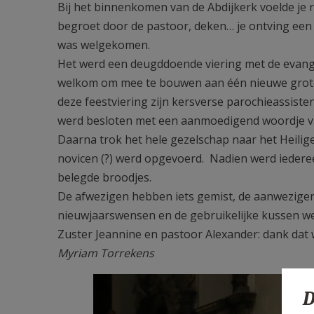
Bij het binnenkomen van de Abdijkerk voelde je r
begroet door de pastoor, deken… je ontving een v
was welgekomen.
Het werd een deugddoende viering met de evange
welkom om mee te bouwen aan één nieuwe grote 
deze feestviering zijn kersverse parochieassiste
werd besloten met een aanmoedigend woordje v
Daarna trok het hele gezelschap naar het Heilig
novicen (?) werd opgevoerd. Nadien werd iedere
belegde broodjes.
De afwezigen hebben iets gemist, de aanwezigen
nieuwjaarswensen en de gebruikelijke kussen werd
Zuster Jeannine en pastoor Alexander: dank dat 
Myriam Torrekens
D