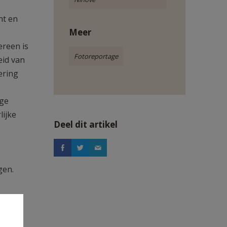
ht en
Meer
ereen is
Fotoreportage
eid van
ering
nge
lijke
Deel dit artikel
gen.