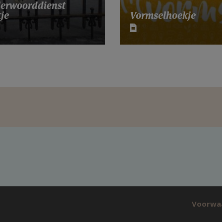
erwoorddienst
je
Vormselhoekje
Voorwa