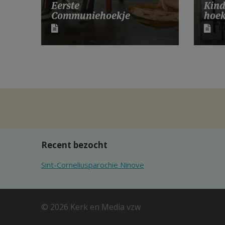
Eerste
Kind
Communiehoekje
hoek
Recent bezocht
Sint-Corneliusparochie Ninove
© 2026 Kerk en Media vzw