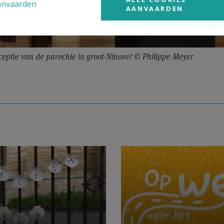
anvaarden
AANVAARDEN
eceptie van de parochie in groot-Ninove! © Philippe Meyer