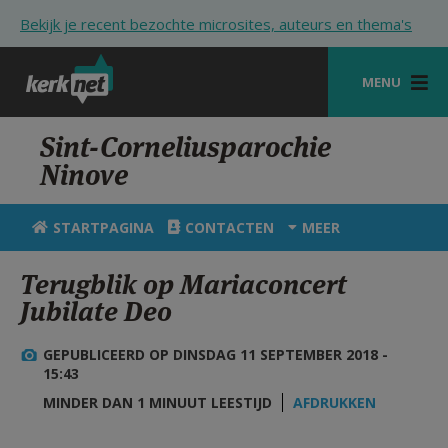
Overslaan en naar de inhoud gaan
Bekijk je recent bezochte microsites, auteurs en thema's
MENU
STARTPAGINA
Sint-Corneliusparochie
Ninove
KERK
VIERINGEN
STARTPAGINA
CONTACTEN
MEER
SHOP
Terugblik op Mariaconcert
Jubilate Deo
ZOEKEN
HULP
GEPUBLICEERD OP DINSDAG 11 SEPTEMBER 2018 -
15:43
STARTPAGINA PORTAAL
MINDER DAN 1 MINUUT LEESTIJD
AFDRUKKEN
MIJN PAROCHIE