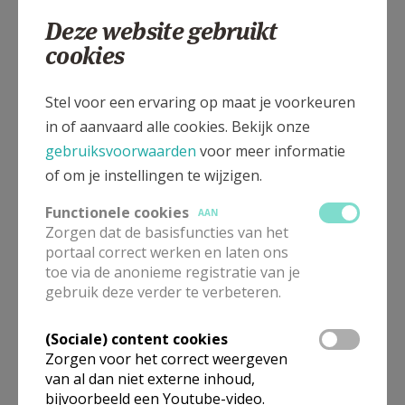
Deze website gebruikt
cookies
Gepubliceerd door
Stel voor een ervaring op maat je voorkeuren
in of aanvaard alle cookies. Bekijk onze
Sint-Corneliusparochie Ninove
gebruiksvoorwaarden
voor meer informatie
of om je instellingen te wijzigen.
Meer
Functionele cookies
AAN
Zorgen dat de basisfuncties van het
Fotoreportage
portaal correct werken en laten ons
toe via de anonieme registratie van je
gebruik deze verder te verbeteren.
(Sociale) content cookies
Deel dit artikel
Zorgen voor het correct weergeven
van al dan niet externe inhoud,
bijvoorbeeld een Youtube-video.