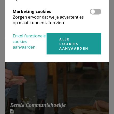
Marketing cookies
Zorgen ervoor dat we je advertenties
op maat kunnen laten zien.
Lees meer
Enkel functionele
ALLE
cookies
COOKIES
aanvaarden
AANVAARDEN
Eerste Communiehoekje