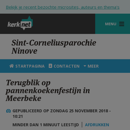
Overslaan en naar de inhoud gaan
Bekijk je recent bezochte microsites, auteurs en thema's
MENU
STARTPAGINA
Sint-Corneliusparochie
Ninove
KERK
VIERINGEN
STARTPAGINA
CONTACTEN
MEER
SHOP
Terugblik op
pannenkoekenfestijn in
ZOEKEN
Meerbeke
HULP
GEPUBLICEERD OP ZONDAG 25 NOVEMBER 2018 -
STARTPAGINA PORTAAL
10:21
MIJN PAROCHIE
MINDER DAN 1 MINUUT LEESTIJD
AFDRUKKEN