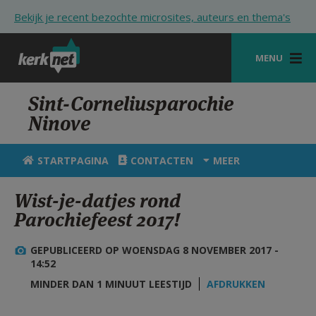
Overslaan en naar de inhoud gaan
Bekijk je recent bezochte microsites, auteurs en thema's
MENU
STARTPAGINA
Sint-Corneliusparochie
Ninove
KERK
VIERINGEN
STARTPAGINA
CONTACTEN
MEER
SHOP
Wist-je-datjes rond
Parochiefeest 2017!
ZOEKEN
HULP
GEPUBLICEERD OP WOENSDAG 8 NOVEMBER 2017 -
14:52
STARTPAGINA PORTAAL
MINDER DAN 1 MINUUT LEESTIJD
AFDRUKKEN
MIJN PAROCHIE