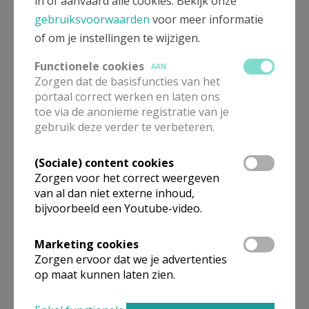
in of aanvaard alle cookies. Bekijk onze
gebruiksvoorwaarden
voor meer informatie
Parochiefeest 2017 © Alexander Vandaele
of om je instellingen te wijzigen.
Functionele cookies
AAN
Zorgen dat de basisfuncties van het
portaal correct werken en laten ons
toe via de anonieme registratie van je
gebruik deze verder te verbeteren.
(Sociale) content cookies
Zorgen voor het correct weergeven
Gepubliceerd door
van al dan niet externe inhoud,
bijvoorbeeld een Youtube-video.
Sint-Corneliusparochie Ninove
Marketing cookies
Zorgen ervoor dat we je advertenties
Meer
op maat kunnen laten zien.
Fotoreportage