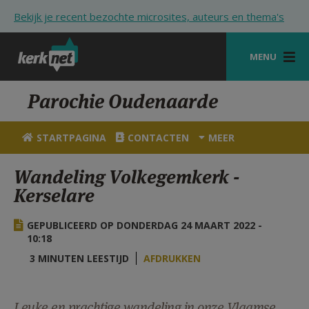
Overslaan en naar de inhoud gaan
Bekijk je recent bezochte microsites, auteurs en thema's
MENU
STARTPAGINA
Parochie Oudenaarde
KERK
STARTPAGINA
CONTACTEN
MEER
VIERINGEN
Wandeling Volkegemkerk -
SHOP
Kerselare
ZOEKEN
GEPUBLICEERD OP DONDERDAG 24 MAART 2022 -
HULP
10:18
3 MINUTEN LEESTIJD
AFDRUKKEN
STARTPAGINA PORTAAL
MIJN PAROCHIE
Leuke en prachtige wandeling in onze Vlaamse