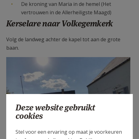
De kroning van Maria in de hemel (Het
vertrouwen in de Allerheiligste Maagd)
Kerselare naar Volkegemkerk
Volg de landweg achter de kapel tot aan de grote
baan.
Wandeling4.jpg
Deze website gebruikt
cookies
Stel voor een ervaring op maat je voorkeuren