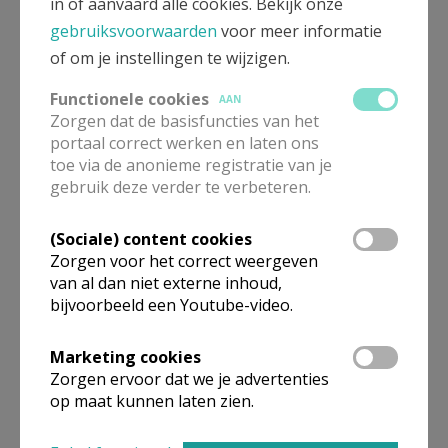
in of aanvaard alle cookies. Bekijk onze
gebruiksvoorwaarden
voor meer informatie
of om je instellingen te wijzigen.
We volgen heel eventjes de grote baan, stappen
langs het benzinestation “Octa” en gaan dan rechts
Functionele cookies
AAN
Zorgen dat de basisfuncties van het
de Doolstraat in.
portaal correct werken en laten ons
Wandeling5.jpg
toe via de anonieme registratie van je
gebruik deze verder te verbeteren.
(Sociale) content cookies
Zorgen voor het correct weergeven
van al dan niet externe inhoud,
bijvoorbeeld een Youtube-video.
Marketing cookies
Zorgen ervoor dat we je advertenties
op maat kunnen laten zien.