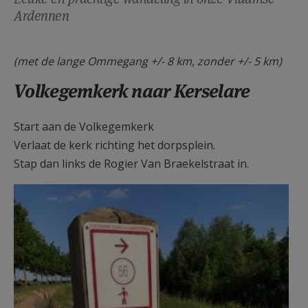
AANMELDEN OF REGISTREREN
Ardennen
(met de lange Ommegang +/- 8 km, zonder +/- 5 km)
Volkegemkerk naar Kerselare
Start aan de Volkegemkerk
Verlaat de kerk richting het dorpsplein.
Stap dan links de Rogier Van Braekelstraat in.
Wandeling1.jpg