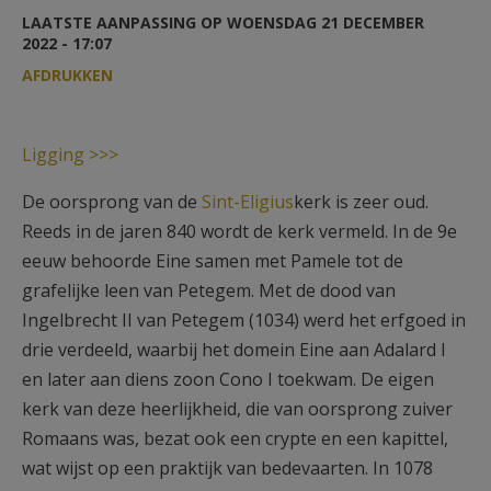
AANMELDEN OF REGISTREREN
LAATSTE AANPASSING OP WOENSDAG 21 DECEMBER
2022 - 17:07
AFDRUKKEN
Ligging >>>
De oorsprong van de
Sint-Eligius
kerk is zeer oud.
Reeds in de jaren 840 wordt de kerk vermeld. In de 9e
eeuw behoorde Eine samen met Pamele tot de
grafelijke leen van Petegem. Met de dood van
Ingelbrecht II van Petegem (1034) werd het erfgoed in
drie verdeeld, waarbij het domein Eine aan Adalard I
en later aan diens zoon Cono I toekwam. De eigen
kerk van deze heerlijkheid, die van oorsprong zuiver
Romaans was, bezat ook een crypte en een kapittel,
wat wijst op een praktijk van bedevaarten. In 1078