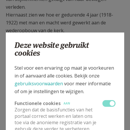
verleden.
Hiernaast zien we hoe er gedurende 4 jaar (1918-
1922) met man en macht werd gewerkt aan de
wederopbouw van de kerk.
De laatste renovatiewerken dateren van de jaren
Deze website gebruikt
zestig. Tijdens delfwerken voor de
cookies
verwarmingsinstallatie in 1970 werd de crypte,
waarvan het bestaan niet meer vermoed werd,
Stel voor een ervaring op maat je voorkeuren
opnieuw blootgelegd en toegankelijk gemaakt. De
in of aanvaard alle cookies. Bekijk onze
hele crypte is decoratief met muurschilderingen
gebruiksvoorwaarden
voor meer informatie
bedekt die dateren van omstreeks 1300. Deze mooie
of om je instellingen te wijzigen.
fresco's dreigen helaas verloren te gaan omdat ze tot
Functionele cookies
AAN
op heden niet gefixeerd werden.
Zorgen dat de basisfuncties van het
portaal correct werken en laten ons
9700_Eine-fresco.jpg
toe via de anonieme registratie van je
gebruik deze verder te verbeteren.