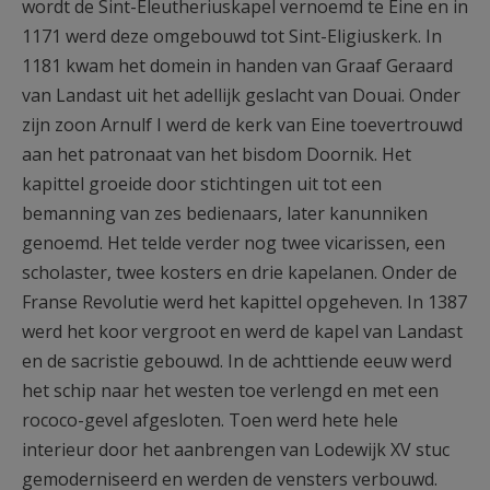
wordt de Sint-Eleutheriuskapel vernoemd te Eine en in
1171 werd deze omgebouwd tot Sint-Eligiuskerk. In
1181 kwam het domein in handen van Graaf Geraard
van Landast uit het adellijk geslacht van Douai. Onder
zijn zoon Arnulf I werd de kerk van Eine toevertrouwd
aan het patronaat van het bisdom Doornik. Het
kapittel groeide door stichtingen uit tot een
bemanning van zes bedienaars, later kanunniken
genoemd. Het telde verder nog twee vicarissen, een
scholaster, twee kosters en drie kapelanen. Onder de
Franse Revolutie werd het kapittel opgeheven. In 1387
werd het koor vergroot en werd de kapel van Landast
en de sacristie gebouwd. In de achttiende eeuw werd
het schip naar het westen toe verlengd en met een
rococo-gevel afgesloten. Toen werd hete hele
interieur door het aanbrengen van Lodewijk XV stuc
gemoderniseerd en werden de vensters verbouwd.