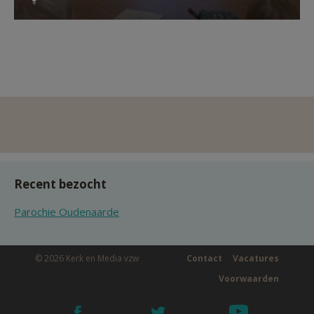
Recent bezocht
Parochie Oudenaarde
© 2026 Kerk en Media vzw
Contact
Vacatures
Voorwaarden