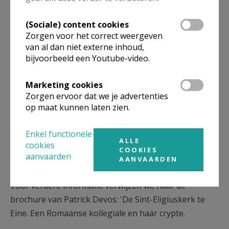
(Sociale) content cookies
Zorgen voor het correct weergeven
van al dan niet externe inhoud,
bijvoorbeeld een Youtube-video.
Marketing cookies
Zorgen ervoor dat we je advertenties
op maat kunnen laten zien.
Enkel functionele
ALLE
cookies
COOKIES
aanvaarden
AANVAARDEN
Voor verdere informatie verwijzen we naar de
brochure van Patrick Devos: 'De Sint-Eligiuskerk te
Eine. Een Romaanse kollegiale en haar crypte.