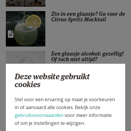
AANMELDEN OF REGISTREREN
Zin in een glaasje? Ga voor de
Citrus Spritz Mocktail
Een glaasje alcohol: gezellig!
Of toch niet altijd?
Deze website gebruikt
cookies
Historiek
Stel voor een ervaring op maat je voorkeuren
in of aanvaard alle cookies. Bekijk onze
gebruiksvoorwaarden
voor meer informatie
of om je instellingen te wijzigen.