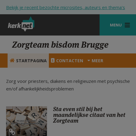
Overslaan en naar de inhoud gaan
Bekijk je recent bezochte microsites, auteurs en thema's
MENU
STARTPAGINA
Zorgteam bisdom Brugge
KERK
STARTPAGINA
CONTACTEN
MEER
VIERINGEN
SHOP
Zorg voor priesters, diakens en religieuzen met psychische
en/of afhankelijkheidsproblemen
ZOEKEN
HULP
Sta even stil bij het
maandelijkse citaat van het
STARTPAGINA PORTAAL
Zorgteam
MIJN PAROCHIE