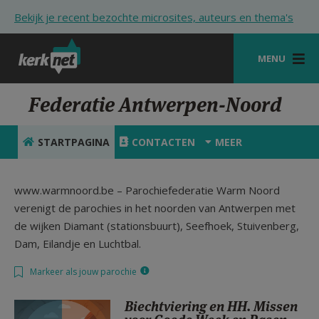
Overslaan en naar de inhoud gaan
Bekijk je recent bezochte microsites, auteurs en thema's
MENU
STARTPAGINA
Federatie Antwerpen-Noord
KERK
STARTPAGINA
CONTACTEN
MEER
VIERINGEN
SHOP
www.warmnoord.be – Parochiefederatie Warm Noord
verenigt de parochies in het noorden van Antwerpen met
ZOEKEN
de wijken Diamant (stationsbuurt), Seefhoek, Stuivenberg,
Dam, Eilandje en Luchtbal.
HULP
Markeer als jouw parochie
STARTPAGINA PORTAAL
MIJN PAROCHIE
Biechtviering en HH. Missen