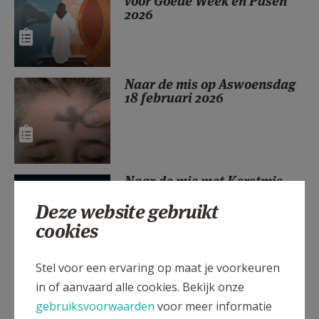
voor Goede Week en Pasen
AANMELDEN OF REGISTREREN
2026
Naar de mis op Aswoensdag
18 februari 2026
Naar de mis met Kerstmis,
wo 24 en do 25 dec 2025
Deze website gebruikt
cookies
Stel voor een ervaring op maat je voorkeuren
Voedselinzameling voor 't
in of aanvaard alle cookies. Bekijk onze
Vlot tijdens de Advent
gebruiksvoorwaarden
voor meer informatie