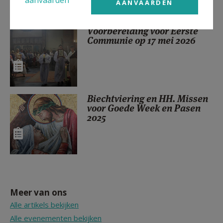
AANVAARDEN
Voorbereiding voor Eerste
Communie op 17 mei 2026
Biechtviering en HH. Missen
voor Goede Week en Pasen
2025
Meer van ons
Alle artikels bekijken
Alle evenementen bekijken