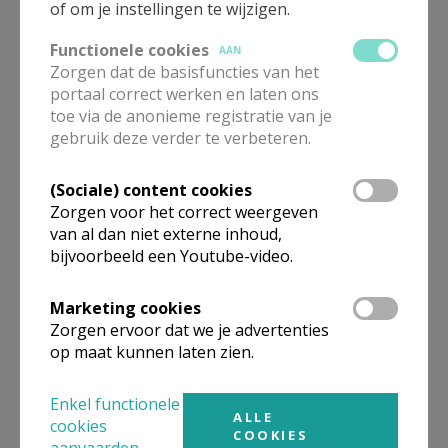
of om je instellingen te wijzigen.
Functionele cookies
AAN
Zorgen dat de basisfuncties van het
portaal correct werken en laten ons
Adventsbezinning op
toe via de anonieme registratie van je
woensdag om 19u
gebruik deze verder te verbeteren.
(Sociale) content cookies
Zorgen voor het correct weergeven
van al dan niet externe inhoud,
Muzikale
bijvoorbeeld een Youtube-video.
Eucharistievieringen in de
Sint-Willibrorduskerk in 2026
Marketing cookies
Zorgen ervoor dat we je advertenties
op maat kunnen laten zien.
Naar de mis met
Allerheiligen en Allerzielen,
Enkel functionele
za-zo 1-2 nov 2025
ALLE
cookies
COOKIES
aanvaarden