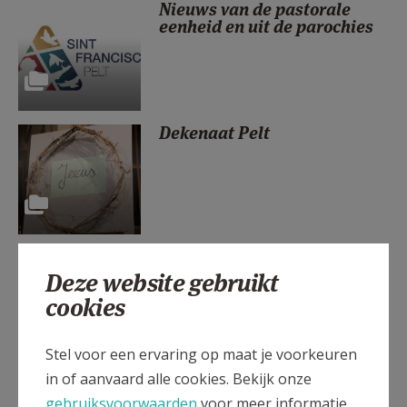
Nieuws van de pastorale
AANMELDEN OF REGISTREREN
eenheid en uit de parochies
Dekenaat Pelt
Misintenties voor de
komende week
Deze website gebruikt
cookies
Stel voor een ervaring op maat je voorkeuren
in of aanvaard alle cookies. Bekijk onze
Betha: geloofsgroep voor
werkenden
gebruiksvoorwaarden
voor meer informatie