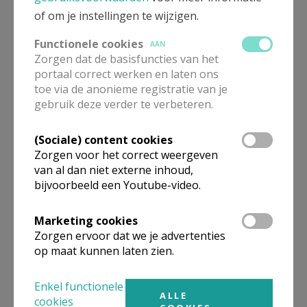
of om je instellingen te wijzigen.
Functionele cookies
AAN
Zorgen dat de basisfuncties van het
portaal correct werken en laten ons
viering o.l.v.
toe via de anonieme registratie van je
Tenhemelopneming 15
gebruik deze verder te verbeteren.
augustus
(Sociale) content cookies
Zorgen voor het correct weergeven
van al dan niet externe inhoud,
22 augustus: Het groot
bijvoorbeeld een Youtube-video.
bosmysterie voor gezinnen
Marketing cookies
Zorgen ervoor dat we je advertenties
op maat kunnen laten zien.
Vakantieproject: Reist Jezus
Enkel functionele
met je mee?
ALLE
cookies