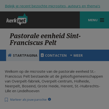
Overslaan en naar de inhoud gaan
Bekijk je recent bezochte microsites, auteurs en thema's
MENU
STARTPAGINA
Pastorale eenheid Sint-
Franciscus Pelt
KERK
VIERINGEN
STARTPAGINA
CONTACTEN
MEER
SHOP
Welkom op de microsite van de pastorale eenheid St.-
ZOEKEN
Franciscus Pelt bestaande uit de geloofsgemeenschappen
van Overpelt-fabriek, Overpelt-centrum, Holheide,
HULP
Neerpelt, Boseind, Grote Heide, Herent, St.-Huibrechts-
Lille en Lindelhoeven
STARTPAGINA PORTAAL
Markeer als jouw parochie
MIJN PAROCHIE