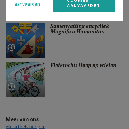
COOKIES
aanvaarden
AANVAARDEN
Samenvatting encycliek
Magnifica Humanitas
Fietstocht: Hoop op wielen
Meer van ons
Alle artikels bekijken