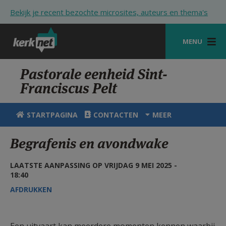
Overslaan en naar de inhoud gaan
Bekijk je recent bezochte microsites, auteurs en thema's
MENU
STARTPAGINA
Pastorale eenheid Sint-
Franciscus Pelt
KERK
VIERINGEN
STARTPAGINA
CONTACTEN
MEER
SHOP
Begrafenis en avondwake
ZOEKEN
LAATSTE AANPASSING OP VRIJDAG 9 MEI 2025 -
HULP
18:40
AFDRUKKEN
STARTPAGINA PORTAAL
MIJN PAROCHIE