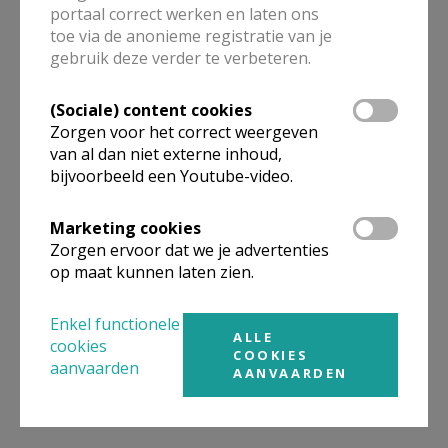
portaal correct werken en laten ons
aanmelden: pastoor-deken Jan Philippe, Kerkdijk 2,
toe via de anonieme registratie van je
3900 Pelt,
janphilippe3500@gmail.com
, 0494/29.27.67
gebruik deze verder te verbeteren.
(Sociale) content cookies
Zorgen voor het correct weergeven
Avondwake
van al dan niet externe inhoud,
bijvoorbeeld een Youtube-video.
St. Martinus Overpelt, St. Niklaas Neerpelt, St.
Monulphus en Gondulphus St. Huibrechts-Lille en
Marketing cookies
St. Cornelius Lindelhoeven
Zorgen ervoor dat we je advertenties
op maat kunnen laten zien.
avondwake: alle dagen om 18.30u
aanmelden: pastoor-deken Jan Philippe, Kerkdijk 2,
Enkel functionele
ALLE
cookies
3900 Pelt,
janphilippe3500@gmail.com
, 0494/29.27.67
COOKIES
aanvaarden
AANVAARDEN