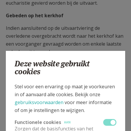
eucharistie gevierd worden bij de uitvaart.
Gebeden op het kerkhof
Indien aansluitend op de uitvaartviering de
overledene overgebracht wordt naar het kerkhof kan
een voorganger gevraagd worden om enkele laatste
gebeden uit te spreken.
Deze website gebruikt
cookies
Begrafenis
Stel voor een ervaring op maat je voorkeuren
St. Martinus Overpelt, St. Niklaas Neerpelt, St.
in of aanvaard alle cookies. Bekijk onze
Monulphus en Gondulphus St. Huibrechts-Lille en
gebruiksvoorwaarden
voor meer informatie
St. Cornelius Lindelhoeven
of om je instellingen te wijzigen.
begrafenis: alle dagen om 10.30u, op zondag kunnen
Functionele cookies
AAN
er geen begrafenissen doorgaan
Zorgen dat de basisfuncties van het