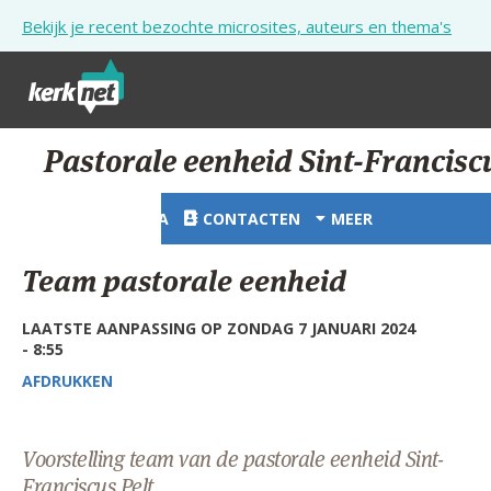
Overslaan en naar de inhoud gaan
Bekijk je recent bezochte microsites, auteurs en thema's
STARTPAGINA
Pastorale eenheid Sint-Franciscu
KERK
STARTPAGINA
CONTACTEN
MEER
VIERINGEN
Team pastorale eenheid
SHOP
LAATSTE AANPASSING OP ZONDAG 7 JANUARI 2024
ZOEKEN
- 8:55
HULP
AFDRUKKEN
STARTPAGINA PORTAAL
Voorstelling team van de pastorale eenheid Sint-
MIJN PAROCHIE
Franciscus Pelt