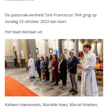
AANMELDEN OF REGISTREREN
De pastorale eenheid 'Sint-Franciscus' Pelt ging op
zondag 22 oktober 2023 van start.
Het team bestaat uit:
53277731986_2f7afcf693_h.jpg
Katleen Haesevoets, Mariëlle Haex, Marcel Hoeben,