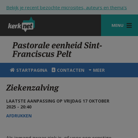
Overslaan en naar de inhoud gaan
Bekijk je recent bezochte microsites, auteurs en thema's
MENU
STARTPAGINA
Pastorale eenheid Sint-
Franciscus Pelt
KERK
VIERINGEN
STARTPAGINA
CONTACTEN
MEER
SHOP
Ziekenzalving
ZOEKEN
LAATSTE AANPASSING OP VRIJDAG 17 OKTOBER
HULP
2025 - 20:40
AFDRUKKEN
STARTPAGINA PORTAAL
MIJN PAROCHIE