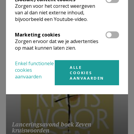
Zorgen voor het correct weergeven
van al dan niet externe inhoud,
bijvoorbeeld een Youtube-video.
Beroepsvereniging Zorgpastores
Marketing cookies
Zorgen ervoor dat we je advertenties
op maat kunnen laten zien.
Enkel functionele
ALLE
cookies
COOKIES
aanvaarden
AANVAARDEN
Lanceringsavond boek Zeven
kruiswoorden