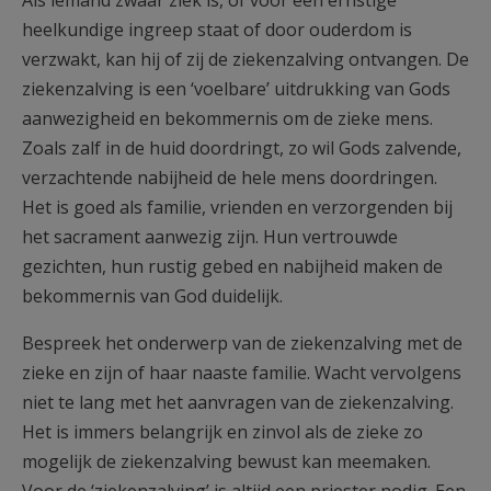
Als iemand zwaar ziek is, of voor een ernstige
AANMELDEN OF REGISTREREN
heelkundige ingreep staat of door ouderdom is
verzwakt, kan hij of zij de ziekenzalving ontvangen. De
ziekenzalving is een ‘voelbare’ uitdrukking van Gods
aanwezigheid en bekommernis om de zieke mens.
Zoals zalf in de huid doordringt, zo wil Gods zalvende,
verzachtende nabijheid de hele mens doordringen.
Het is goed als familie, vrienden en verzorgenden bij
het sacrament aanwezig zijn. Hun vertrouwde
gezichten, hun rustig gebed en nabijheid maken de
bekommernis van God duidelijk.
Bespreek het onderwerp van de ziekenzalving met de
zieke en zijn of haar naaste familie. Wacht vervolgens
niet te lang met het aanvragen van de ziekenzalving.
Het is immers belangrijk en zinvol als de zieke zo
mogelijk de ziekenzalving bewust kan meemaken.