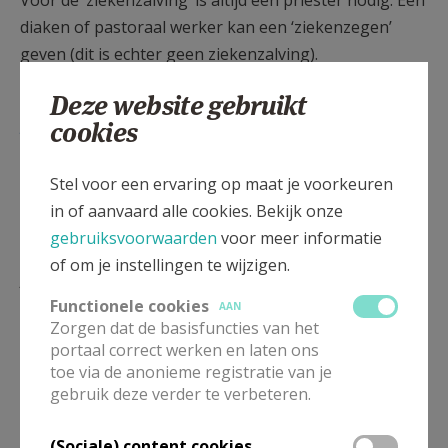
Voor de ‘ziekenzalving’ is altijd een priester nodig. Een
diaken of pastoraal werker kan een ‘ziekenzegen’
geven (dit is echter geen ziekenzalving).
contact: deken Jan Philippe, Kerkdijk 2, 3900 Pelt,
Deze website gebruikt
janphilippe3500@gmail.com
, 0494/29.27.67
cookies
Stel voor een ervaring op maat je voorkeuren
in of aanvaard alle cookies. Bekijk onze
gebruiksvoorwaarden
voor meer informatie
of om je instellingen te wijzigen.
Lees meer
Functionele cookies
AAN
Zorgen dat de basisfuncties van het
portaal correct werken en laten ons
toe via de anonieme registratie van je
gebruik deze verder te verbeteren.
(Sociale) content cookies