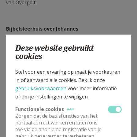
van Overpelt.
Bijbelsleerhuis over Johannes
Deze website gebruikt
cookies
In 8 samenkomsten doorlopen we het Evangelie
volgens Johannes.
Stel voor een ervaring op maat je voorkeuren
We starten telkens om 19.30u.
in of aanvaard alle cookies. Bekijk onze
gebruiksvoorwaarden
voor meer informatie
Einde is voorzien rond 21.30U.
of om je instellingen te wijzigen.
We komen samen op donderdag 3 oktober, 7
Functionele cookies
AAN
november, 5 december, 6 februari, 6 maart, 3 april, 8
Zorgen dat de basisfuncties van het
mei en 5 juni
portaal correct werken en laten ons
toe via de anonieme registratie van je
Plaats van afspraak: dekenij, kerkdijk 2, 3900 Pelt
gebruik deze verder te verbeteren.