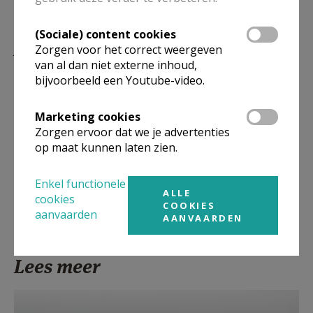
(Sociale) content cookies
Je kan je aanmelden door een mailtje te sturen
Zorgen voor het correct weergeven
van al dan niet externe inhoud,
naar
sintfranciscuspelt@gmail.com
bijvoorbeeld een Youtube-video.
Deelname is gratis.
Marketing cookies
Zorgen ervoor dat we je advertenties
op maat kunnen laten zien.
Meer info: Jan Philippe 0494/29.27.67
Enkel functionele
ALLE
cookies
COOKIES
aanvaarden
AANVAARDEN
Lees meer