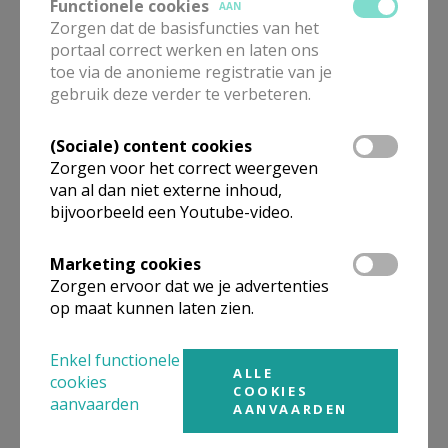
Functionele cookies
AAN
Vormsel 2027
Zorgen dat de basisfuncties van het
portaal correct werken en laten ons
toe via de anonieme registratie van je
gebruik deze verder te verbeteren.
(Sociale) content cookies
Ziekenzalving en
Zorgen voor het correct weergeven
ziekenzegen
van al dan niet externe inhoud,
bijvoorbeeld een Youtube-video.
Marketing cookies
Doopsel aanvragen
Zorgen ervoor dat we je advertenties
op maat kunnen laten zien.
Enkel functionele
ALLE
cookies
COOKIES
aanvaarden
AANVAARDEN
Bij overlijden