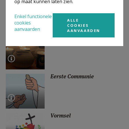
op maat kunnen laten zien.
Enkel functionele
ALLE
cookies
COOKIES
aanvaarden
AANVAARDEN
Doopsel
Eerste Communie
Vormsel