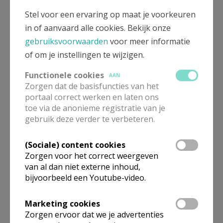
Jeugdkoor Vocina zoekt jou!
Stel voor een ervaring op maat je voorkeuren
in of aanvaard alle cookies. Bekijk onze
gebruiksvoorwaarden
voor meer informatie
of om je instellingen te wijzigen.
Vrienden van Lourdes
Functionele cookies
AAN
Zorgen dat de basisfuncties van het
portaal correct werken en laten ons
toe via de anonieme registratie van je
gebruik deze verder te verbeteren.
(Sociale) content cookies
Abonnement Kerk en Leven
Zorgen voor het correct weergeven
2026
van al dan niet externe inhoud,
bijvoorbeeld een Youtube-video.
Marketing cookies
Zorgen ervoor dat we je advertenties
Gezinsvieringen