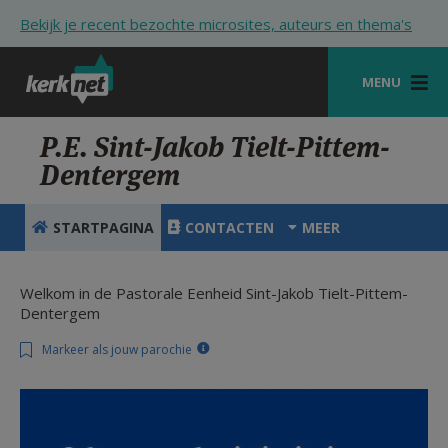
Overslaan en naar de inhoud gaan
Bekijk je recent bezochte microsites, auteurs en thema's
MENU
STARTPAGINA
P.E. Sint-Jakob Tielt-Pittem-
Dentergem
KERK
VIERINGEN
STARTPAGINA
CONTACTEN
MEER
SHOP
Welkom in de Pastorale Eenheid Sint-Jakob Tielt-Pittem-
ZOEKEN
Dentergem
HULP
Markeer als jouw parochie
STARTPAGINA PORTAAL
MIJN PAROCHIE