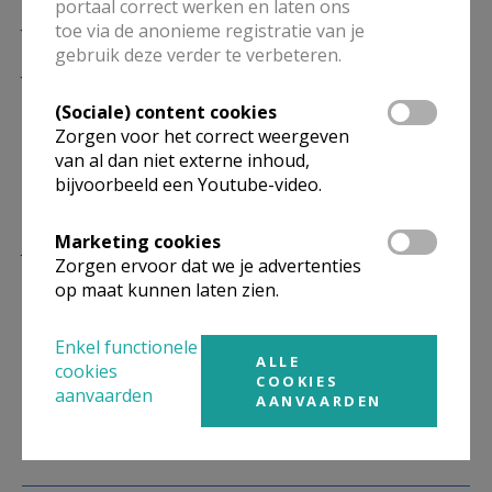
portaal correct werken en laten ons
Jacobus de Mindere
toe via de anonieme registratie van je
gebruik deze verder te verbeteren.
Jacobus de Mindere wordt zo genoemd om hem te
onderscheiden van de andere apostel
Jacobus
, de
(Sociale) content cookies
broer van de evangelist
Johannes
. Hij is de zoon van
Zorgen voor het correct weergeven
Maria Cleophas en wordt in het evangelie van Marcus
van al dan niet externe inhoud,
bijvoorbeeld een Youtube-video.
de broer van Jezus genoemd. Uiterlijk lijkt hij ook veel
op Jezus, althans zo vertelt de traditie.
Marketing cookies
Jakobus de Mindere was het hoofd van de Christenen
Zorgen ervoor dat we je advertenties
in Jeruzalem (Hand 12).
op maat kunnen laten zien.
Samen met de apostel Filippus wordt Jacobus de
Enkel functionele
ALLE
Mindere herdacht op 3 mei.
cookies
COOKIES
aanvaarden
AANVAARDEN