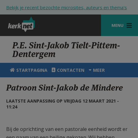
Overslaan en naar de inhoud gaan
Bekijk je recent bezochte microsites, auteurs en thema's
MENU
STARTPAGINA
P.E. Sint-Jakob Tielt-Pittem-
Dentergem
KERK
VIERINGEN
STARTPAGINA
CONTACTEN
MEER
SHOP
Patroon Sint-Jakob de Mindere
ZOEKEN
LAATSTE AANPASSING OP VRIJDAG 12 MAART 2021 -
HULP
11:24
STARTPAGINA PORTAAL
Bij de oprichting van een pastorale eenheid wordt er
MIJN PAROCHIE
een naam van een heilige gekozen. Wij hebben