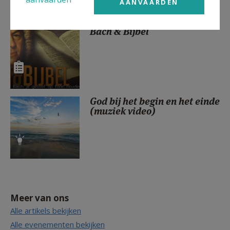
AANVAARDEN
Bach & Bijbel
God bij het begin en het einde
(muziek video)
Meer van ons
Alle artikels bekijken
Alle evenementen bekijken