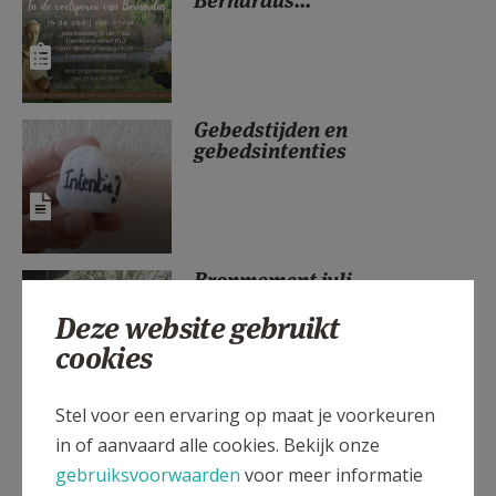
Bernardus...
AANMELDEN OF REGISTREREN
Gebedstijden en
gebedsintenties
Bronmoment juli
Deze website gebruikt
cookies
Stel voor een ervaring op maat je voorkeuren
Het Bijbels Leerhuis in het
in of aanvaard alle cookies. Bekijk onze
Bisdom Gent
gebruiksvoorwaarden
voor meer informatie