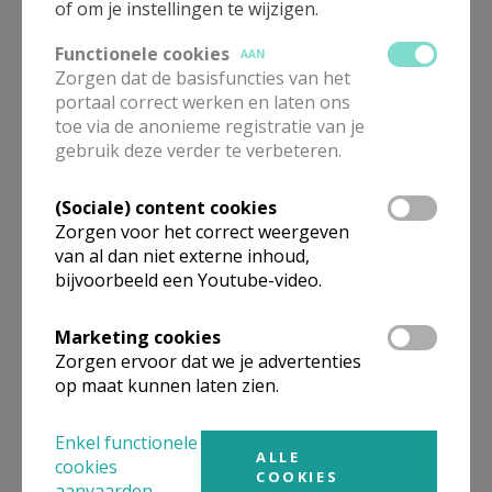
of om je instellingen te wijzigen.
Functionele cookies
AAN
Zorgen dat de basisfuncties van het
portaal correct werken en laten ons
Een mooie zomer gewenst!
toe via de anonieme registratie van je
gebruik deze verder te verbeteren.
(Sociale) content cookies
Zorgen voor het correct weergeven
van al dan niet externe inhoud,
Lezingen 18e en 19e zondag
door het jaar A
bijvoorbeeld een Youtube-video.
Marketing cookies
Zorgen ervoor dat we je advertenties
op maat kunnen laten zien.
Taizégebed op woensdag
Enkel functionele
ALLE
cookies
COOKIES
aanvaarden