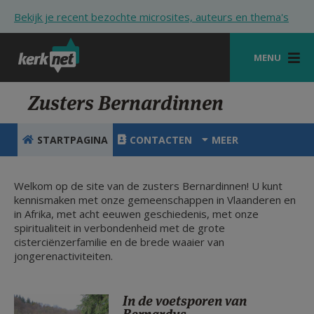
Overslaan en naar de inhoud gaan
Bekijk je recent bezochte microsites, auteurs en thema's
MENU
STARTPAGINA
Zusters Bernardinnen
KERK
STARTPAGINA
CONTACTEN
MEER
VIERINGEN
SHOP
Welkom op de site van de zusters Bernardinnen! U kunt
kennismaken met onze gemeenschappen in Vlaanderen en
in Afrika, met acht eeuwen geschiedenis, met onze
ZOEKEN
spiritualiteit in verbondenheid met de grote
cisterciënzerfamilie en de brede waaier van
HULP
jongerenactiviteiten.
STARTPAGINA PORTAAL
MIJN PAROCHIE
In de voetsporen van