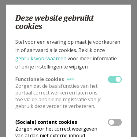
maandag tot vrijdag : 18u30
avondgebed
Deze website gebruikt
zondag: 18u 30
avondgebed, voorafgegaan door een
cookies
halfuur aanbidding
Stel voor een ervaring op maat je voorkeuren
in of aanvaard alle cookies. Bekijk onze
NB op zaterdagavond is er geen avondgebed
gebruiksvoorwaarden
voor meer informatie
omwille van het wekelijks evangeliegesprek met onze
of om je instellingen te wijzigen.
gemeenschap.
Functionele cookies
En 1x/maand -elke eerste woensdag van september
AAN
Zorgen dat de basisfuncties van het
tot juni- is er Taizegebed om
20u
portaal correct werken en laten ons
aansluitend kans voor ontmoeting bij een kopje
toe via de anonieme registratie van je
thee.
gebruik deze verder te verbeteren.
zie:
Taizegebed
(Sociale) content cookies
*** Tijdens de schoolvakanties of op verlofdagen:
Zorgen voor het correct weergeven
van al dan niet externe inhoud,