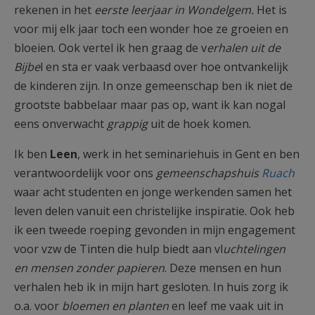
rekenen in het
eerste leerjaar in Wondelgem.
Het is
voor mij elk jaar toch een wonder hoe ze groeien en
bloeien. Ook vertel ik hen graag de v
erhalen uit de
Bijbe
l en sta er vaak verbaasd over hoe ontvankelijk
de kinderen zijn. In onze gemeenschap ben ik niet de
grootste babbelaar maar pas op, want ik kan nogal
eens onverwacht
grappig
uit de hoek komen.
Ik ben
Leen
, werk in het seminariehuis in Gent en ben
verantwoordelijk voor ons
gemeenschapshuis
Ruach
waar acht studenten en jonge werkenden samen het
leven delen vanuit een christelijke inspiratie. Ook heb
ik een tweede roeping gevonden in mijn engagement
voor vzw de Tinten die hulp biedt aan vl
uchtelingen
en mensen zonder papieren
. Deze mensen en hun
verhalen heb ik in mijn hart gesloten. In huis zorg ik
o.a. voor
bloemen en planten
en leef me vaak uit in