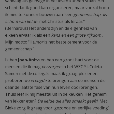
vandaag als gelovige in het leven kunnen staan. Het
schijnt dat ik goed kan organiseren, maar vooral hoop
ik mee te kunnen bouwen aan "een
gemeenschap als
school van liefde
met Christus als leraar."
(Bernardus) Het anders zijn en de eigenheid van
elkeen ervaar ik als een
kans en een grote rijkdom
.
Mijn motto: “H
umor
is het beste cement voor de
gemeenschap.”
Ik ben
Joan-Anita
en heb een groot hart voor de
mensen die ik mag
verzorgen
in het WZC St-Coleta.
Samen met de collega’s maak ik graag plezier en
proberen we
vreugde
te brengen aan de mensen die
daar de laatste fase van hun leven doorbrengen.
Thuis leef ik mij meestal uit in de keuken. Het geheim
van lekker eten?
De liefde die alles smaakt geeft!
Met
Bieke zorg ik graag voor ‘gezonde en eerlijke voeding’