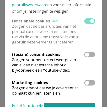
gebruiksvoorwaarden
voor meer informatie
of om je instellingen te wijzigen.
Functionele cookies
AAN
Zorgen dat de basisfuncties van het
portaal correct werken en laten ons
toe via de anonieme registratie van je
gebruik deze verder te verbeteren.
(Sociale) content cookies
Zorgen voor het correct weergeven
van al dan niet externe inhoud,
bijvoorbeeld een Youtube-video.
... en er momenteel drie gemeenschappen zijn: in
Marketing cookies
Moundou, Mbalkabra en Bao.
Zorgen ervoor dat we je advertenties
op maat kunnen laten zien.
Onze voornamelijk Rwandese zusters zijn er
werkzaam in de gezondheidszorg en in het onderwijs.
Enkel functionele