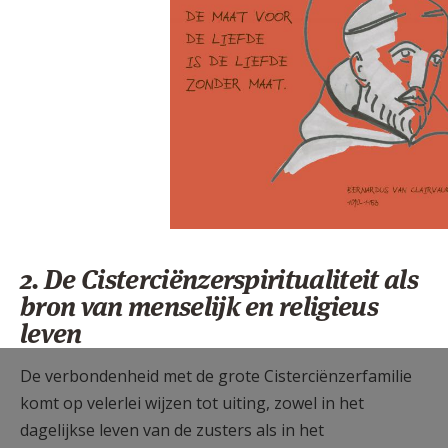
2. De Cisterciënzerspiritualiteit als
bron van menselijk en religieus
leven
De verbondenheid met de grote Cisterciënzerfamilie
komt op velerlei wijzen tot uiting, zowel in het
dagelijkse leven van de zusters als in het