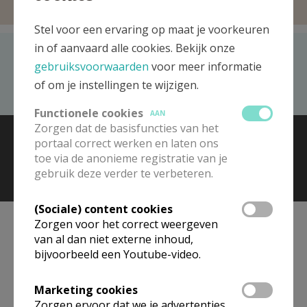
Stel voor een ervaring op maat je voorkeuren
in of aanvaard alle cookies. Bekijk onze
Recent bezocht
gebruiksvoorwaarden
voor meer informatie
Zusters Bernardinnen
of om je instellingen te wijzigen.
Functionele cookies
AAN
Zorgen dat de basisfuncties van het
© 2026 Kerk en Media vzw
Contact
Vacatures
portaal correct werken en laten ons
Voorwaarden
toe via de anonieme registratie van je
gebruik deze verder te verbeteren.
(Sociale) content cookies
Zorgen voor het correct weergeven
van al dan niet externe inhoud,
bijvoorbeeld een Youtube-video.
Marketing cookies
Zorgen ervoor dat we je advertenties