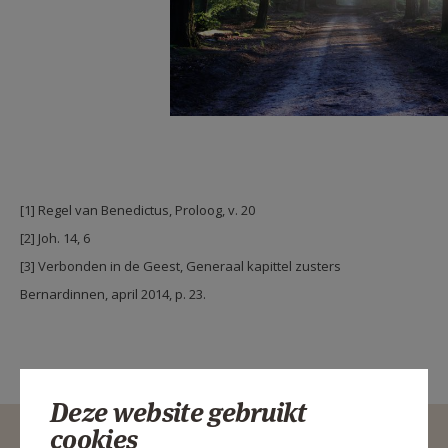
[1] Regel van Benedictus, Proloog, v. 20
[2] Joh. 14, 6
[3] Verbonden in de Geest, Generaal kapittel zusters
Bernardinnen, april 2014, p. 23.
Deze website gebruikt
cookies