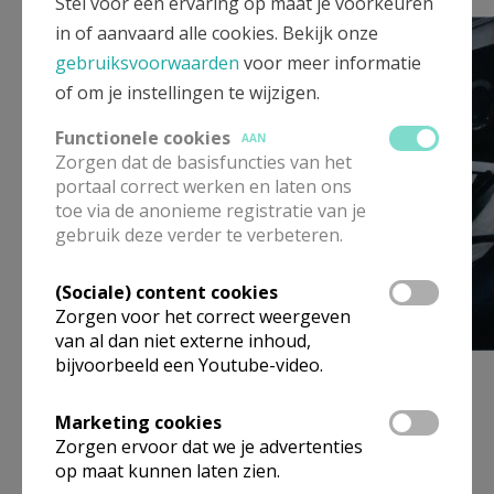
Stel voor een ervaring op maat je voorkeuren
eerstemissei.jpg
in of aanvaard alle cookies. Bekijk onze
gebruiksvoorwaarden
voor meer informatie
of om je instellingen te wijzigen.
Functionele cookies
AAN
Zorgen dat de basisfuncties van het
portaal correct werken en laten ons
toe via de anonieme registratie van je
gebruik deze verder te verbeteren.
(Sociale) content cookies
Zorgen voor het correct weergeven
van al dan niet externe inhoud,
bijvoorbeeld een Youtube-video.
Op 7 oktober 1942, in volle oorlogstijd, volgt Thérèse
Marketing cookies
Provoyeur priorin Quintin op, met wie zij 14 jaar als
Zorgen ervoor dat we je advertenties
assistente had samengewerkt. Gedurende vijfendertig
op maat kunnen laten zien.