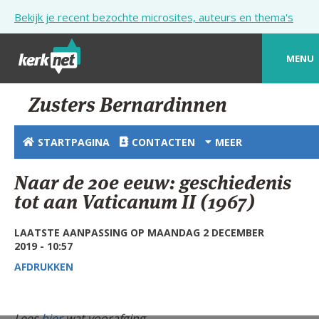
Overslaan en naar de inhoud gaan
Bekijk je recent bezochte microsites, auteurs en thema's
MENU
STARTPAGINA
Zusters Bernardinnen
KERK
STARTPAGINA
CONTACTEN
MEER
VIERINGEN
Naar de 20e eeuw: geschiedenis
SHOP
tot aan Vaticanum II (1967)
ZOEKEN
LAATSTE AANPASSING OP MAANDAG 2 DECEMBER
2019 - 10:57
HULP
AFDRUKKEN
STARTPAGINA PORTAAL
MIJN PAROCHIE
Lees
hier
wat voorafging