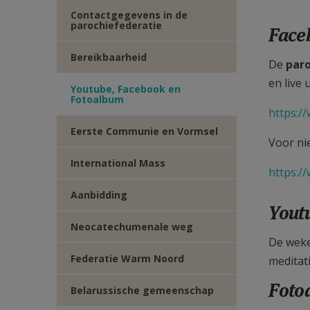
TWITTER
DEEL
Contactgegevens in de
parochiefederatie
Face
VIA
Bereikbaarheid
De
paro
E-
en live 
Youtube, Facebook en
Fotoalbum
https:/
MAIL
Eerste Communie en Vormsel
Voor ni
International Mass
https:/
Aanbidding
Yout
Neocatechumenale weg
De weke
Federatie Warm Noord
meditat
Foto
Belarussische gemeenschap