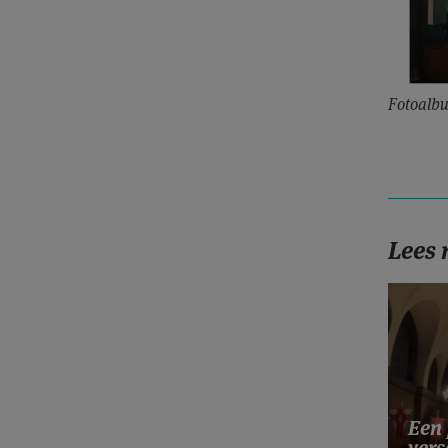
Fotoalb
Lees
Een 
vers