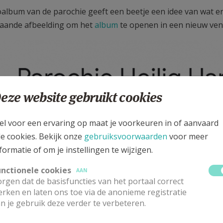
oalbum van de parochie geeft een beetje een idee van wat er 
aande afbeelding om het
album
te openen in een nieuw ven
eze website gebruikt cookies
el voor een ervaring op maat je voorkeuren in of aanvaard
le cookies. Bekijk onze
gebruiksvoorwaarden
voor meer
formatie of om je instellingen te wijzigen.
unctionele cookies
AAN
rgen dat de basisfuncties van het portaal correct
rken en laten ons toe via de anonieme registratie
n je gebruik deze verder te verbeteren.