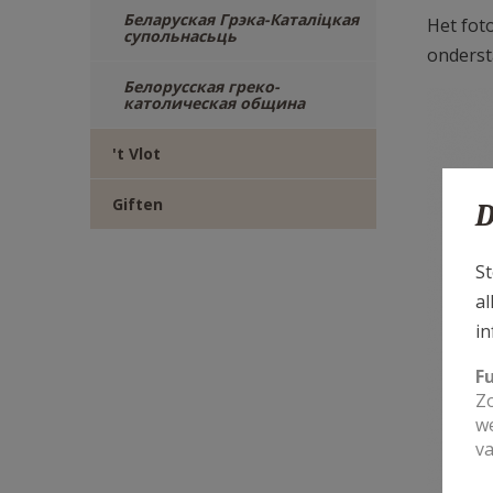
Беларуская Грэка-Каталіцкая
Het fot
супольнасьць
onderst
Белорусская греко-
католическая община
't Vlot
Giften
D
St
al
in
F
Zo
we
va