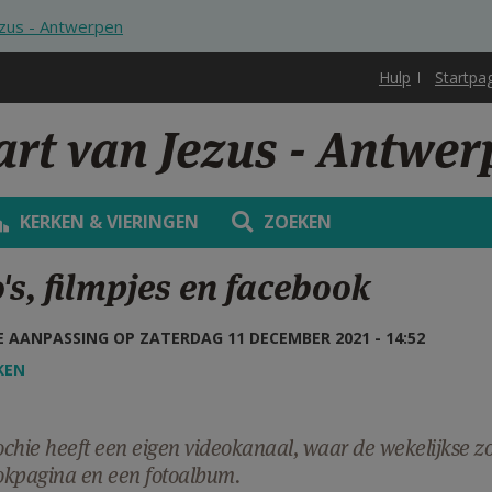
ezus - Antwerpen
Hulp
Startpa
art van Jezus - Antwe
KERKEN & VIERINGEN
ZOEKEN
's, filmpjes en facebook
 AANPASSING OP ZATERDAG 11 DECEMBER 2021 - 14:52
KEN
chie heeft een eigen videokanaal, waar de wekelijkse 
okpagina en een fotoalbum.