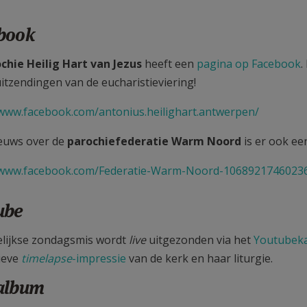
book
chie Heilig Hart van Jezus
heeft een
pagina op Facebook
.
uitzendingen van de eucharistieviering!
/www.facebook.com/antonius.heilighart.antwerpen/
euws over de
parochiefederatie Warm Noord
is er ook e
/www.facebook.com/Federatie-Warm-Noord-1068921746023
ube
lijkse zondagsmis wordt
live
uitgezonden via het
Youtubek
ieve
timelapse
-impressie
van de kerk en haar liturgie.
album