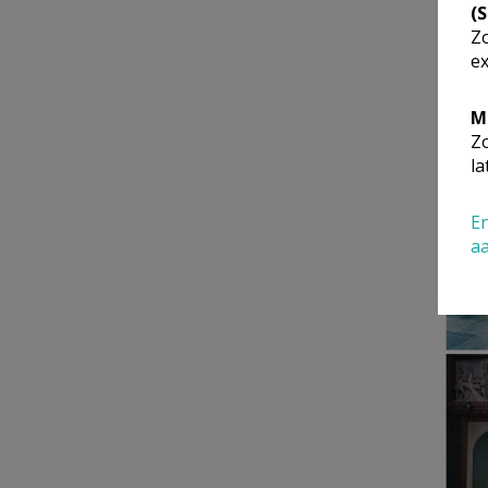
(
Zo
ex
M
Zo
la
En
a