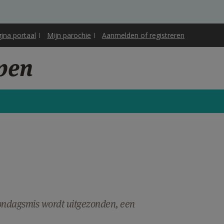
gina portaal
Mijn parochie
Aanmelden of registreren
rpen
zondagsmis wordt uitgezonden, een