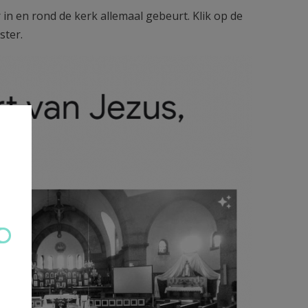
in en rond de kerk allemaal gebeurt. Klik op de
ster.