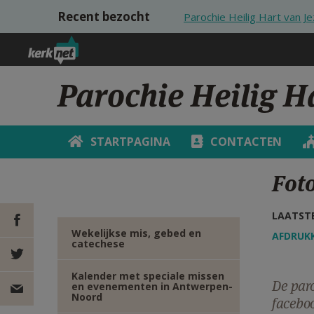
Overslaan en naar de inhoud gaan
Recent bezocht
Parochie Heilig Hart van J
Parochie Heilig H
STARTPAGINA
CONTACTEN
Foto
LAATSTE
Wekelijkse mis, gebed en
AFDRUK
catechese
DEEL OP
Kalender met speciale missen
De paro
en evenementen in Antwerpen-
FACEBOOK
DEEL OP
Noord
facebo