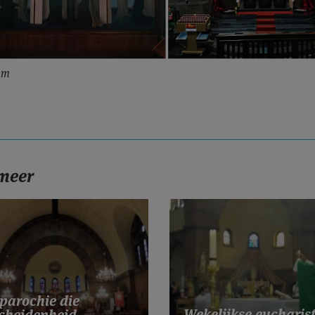
um
 meer
parochie die
Wekelijkse eucharist
cheidenheid