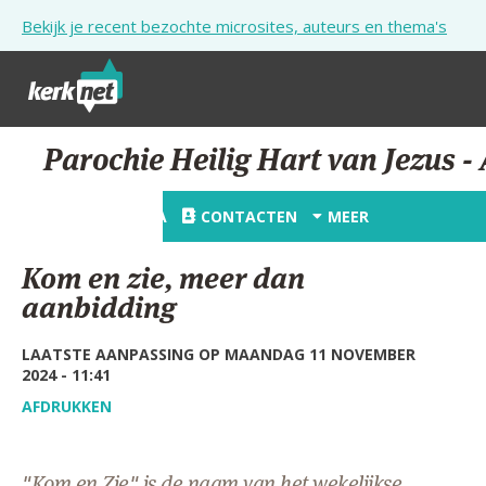
Overslaan en naar de inhoud gaan
Bekijk je recent bezochte microsites, auteurs en thema's
STARTPAGINA
Parochie Heilig Hart van Jezus 
KERK
STARTPAGINA
CONTACTEN
MEER
VIERINGEN
Kom en zie, meer dan
SHOP
aanbidding
ZOEKEN
LAATSTE AANPASSING OP MAANDAG 11 NOVEMBER
2024 - 11:41
HULP
AFDRUKKEN
STARTPAGINA PORTAAL
MIJN PAROCHIE
"Kom en Zie" is de naam van het wekelijkse