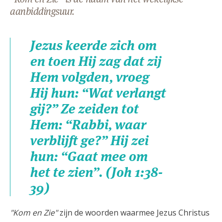
AANMELDEN OF REGISTREREN
aanbiddingsuur.
Jezus keerde zich om
en toen Hij zag dat zij
Hem volgden, vroeg
Hij hun: “Wat verlangt
gij?” Ze zeiden tot
Hem: “Rabbi, waar
verblijft ge?” Hij zei
hun: “Gaat mee om
het te zien”. (Joh 1:38-
39)
"Kom en Zie"
zijn de woorden waarmee Jezus Christus