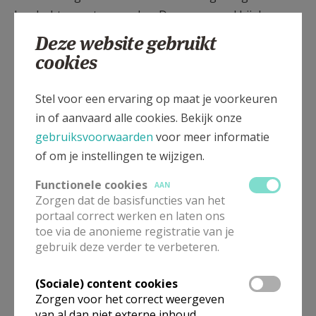
herdacht moesten worden. Daarmee werd hij de
grondlegger van het kerkelijk feest van Allerzielen
Deze website gebruikt
dat in de veertiende eeuw op bevel van de paus in de
cookies
hele Latijnse Kerk werd ingevoerd. Na de intrede van
de allerzielenrequiemmis zong het koor
Jesus
Stel voor een ervaring op maat je voorkeuren
remember me
uit het Taizérepertoire, gevolgd door
in of aanvaard alle cookies. Bekijk onze
het
Kyrie
van Mike Wilson. Na de eerste lezing
gebruiksvoorwaarden
voor meer informatie
beluisterden we
Homeward bound
van Marta Keen
of om je instellingen te wijzigen.
Thompson (°1953).
Functionele cookies
AAN
Tijdens de offergang werden de namen van de
Zorgen dat de basisfuncties van het
portaal correct werken en laten ons
overledenen van het afgelopen jaar voorgelezen en
toe via de anonieme registratie van je
voor elk van hen werd een kaarsje op het altaar
gebruik deze verder te verbeteren.
aangestoken. Het koor zong ‘
k Heb gehoord van een
stad
terwijl de herinneringsprentjes aan de
(Sociale) content cookies
kerkgangers werden uitgedeeld. Na het gezongen
Zorgen voor het correct weergeven
Sanctus
van Greg Gilpin (°1964) hoorden we het
van al dan niet externe inhoud,