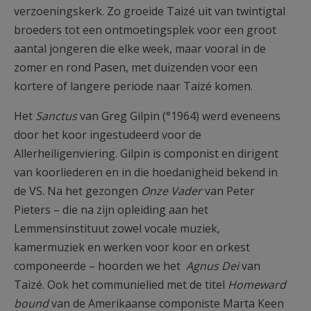
verzoeningskerk. Zo groeide Taizé uit van twintigtal
broeders tot een ontmoetingsplek voor een groot
aantal jongeren die elke week, maar vooral in de
zomer en rond Pasen, met duizenden voor een
kortere of langere periode naar Taizé komen.
Het
Sanctus
van Greg Gilpin (°1964) werd eveneens
door het koor ingestudeerd voor de
Allerheiligenviering. Gilpin is componist en dirigent
van koorliederen en in die hoedanigheid bekend in
de VS. Na het gezongen
Onze Vader
van Peter
Pieters – die na zijn opleiding aan het
Lemmensinstituut zowel vocale muziek,
kamermuziek en werken voor koor en orkest
componeerde – hoorden we het
Agnus Dei
van
Taizé. Ook het communielied met de titel
Homeward
bound
van de Amerikaanse componiste Marta Keen