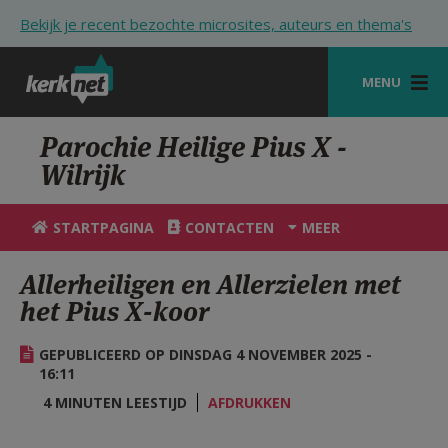
Overslaan en naar de inhoud gaan
Bekijk je recent bezochte microsites, auteurs en thema's
MENU
STARTPAGINA
Parochie Heilige Pius X -
Wilrijk
KERK
VIERINGEN
STARTPAGINA
CONTACTEN
MEER
SHOP
Allerheiligen en Allerzielen met
het Pius X-koor
ZOEKEN
HULP
GEPUBLICEERD OP DINSDAG 4 NOVEMBER 2025 -
16:11
STARTPAGINA PORTAAL
4 MINUTEN LEESTIJD
AFDRUKKEN
MIJN PAROCHIE