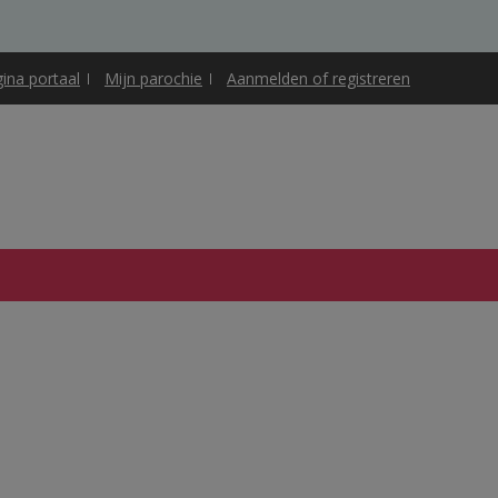
gina portaal
Mijn parochie
Aanmelden of registreren