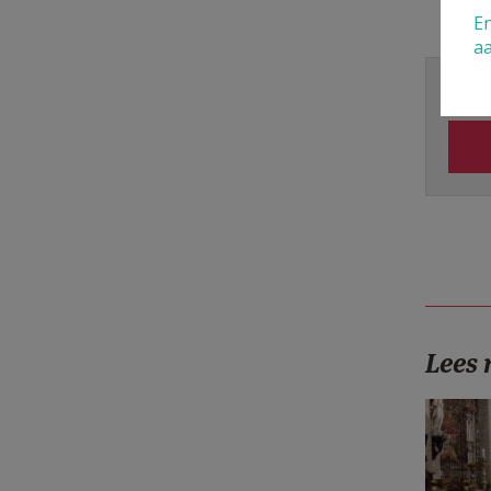
En
a
Voor 
Lees