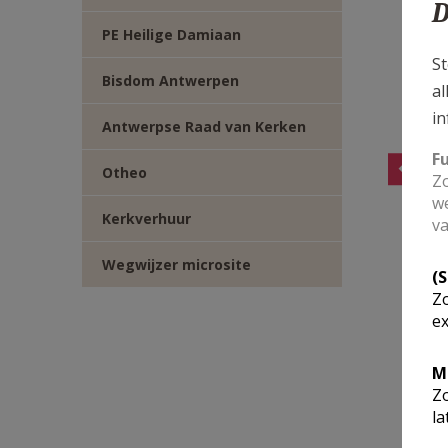
D
PE Heilige Damiaan
St
Bisdom Antwerpen
al
in
Antwerpse Raad van Kerken
F
Otheo
Zo
we
Kerkverhuur
va
Wegwijzer microsite
(
Zo
ex
M
Zo
la