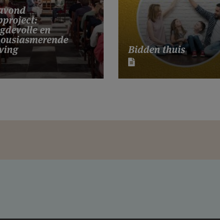
tavond
project:
gdevolle en
housiasmerende
Bidden thuis
ving