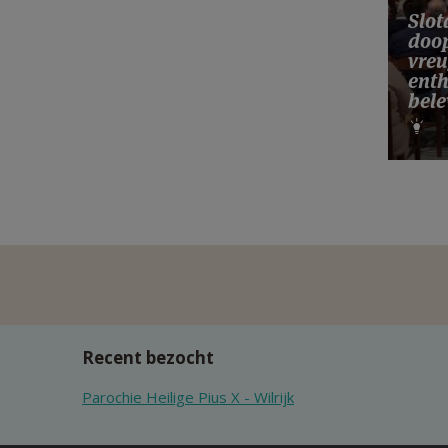
Slo
doop
vreu
ent
bele
Recent bezocht
Parochie Heilige Pius X - Wilrijk