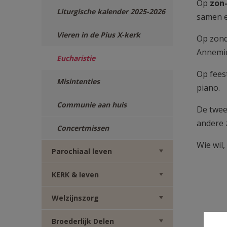
Op
zon
TWITTER
DEEL
Liturgische kalender 2025-2026
samen e
VIA
Vieren in de Pius X-kerk
Op zond
Annemie
Eucharistie
E-
Op feest
Misintenties
MAIL
piano.
Communie aan huis
De twee
andere 
Concertmissen
Wie wil,
Parochiaal leven
KERK & leven
Welzijnszorg
Broederlijk Delen