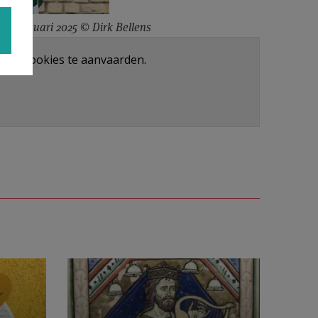
 26 januari 2025 © Dirk Bellens
ntent cookies te aanvaarden.