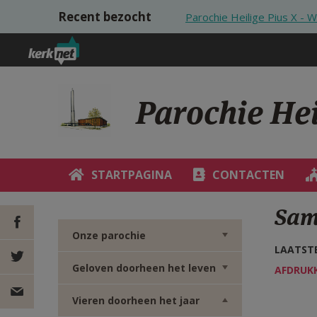
Overslaan en naar de inhoud gaan
Recent bezocht
Parochie Heilige Pius X - Wi
Parochie Heil
STARTPAGINA
CONTACTEN
Sam
Onze parochie
LAATSTE
DEEL OP
Geloven doorheen het leven
AFDRUK
FACEBOOK
DEEL OP
Vieren doorheen het jaar