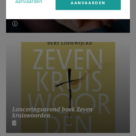
aanvaarden
AANVAARDEN
Beroepsvereniging Zorgpastores
Lanceringsavond boek Zeven
kruiswoorden