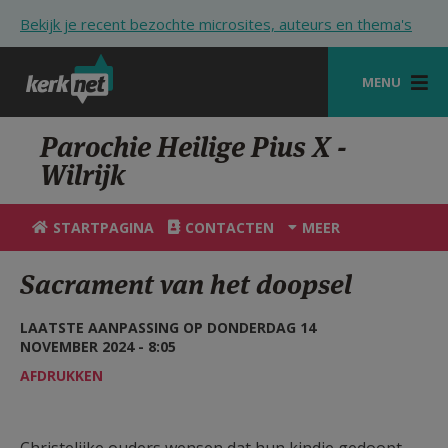
Overslaan en naar de inhoud gaan
Bekijk je recent bezochte microsites, auteurs en thema's
MENU
STARTPAGINA
Parochie Heilige Pius X -
Wilrijk
KERK
VIERINGEN
STARTPAGINA
CONTACTEN
MEER
SHOP
Sacrament van het doopsel
ZOEKEN
LAATSTE AANPASSING OP DONDERDAG 14
HULP
NOVEMBER 2024 - 8:05
AFDRUKKEN
STARTPAGINA PORTAAL
MIJN PAROCHIE