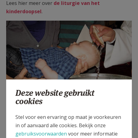
Lees hier meer over
de liturgie van het
kinderdoopsel
.
Deze website gebruikt
cookies
Doopsel © Danny Maenhaut
Stel voor een ervaring op maat je voorkeuren
in of aanvaard alle cookies. Bekijk onze
Voor het correct weergeven van deze inhoud
dien je (sociale) content cookies te aanvaarden.
gebruiksvoorwaarden
voor meer informatie