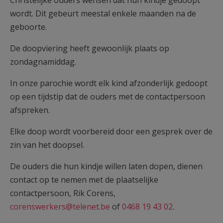
Christelijke ouders wensen dat hun kindje gedoopt
AANMELDEN OF REGISTREREN
wordt. Dit gebeurt meestal enkele maanden na de
geboorte.
De doopviering heeft gewoonlijk plaats op
zondagnamiddag.
In onze parochie wordt elk kind afzonderlijk gedoopt
op een tijdstip dat de ouders met de contactpersoon
afspreken.
Elke doop wordt voorbereid door een gesprek over de
zin van het doopsel.
De ouders die hun kindje willen laten dopen, dienen
contact op te nemen met de plaatselijke
contactpersoon, Rik Corens,
corenswerkers@telenet.be
of
0468 19 43 02
.