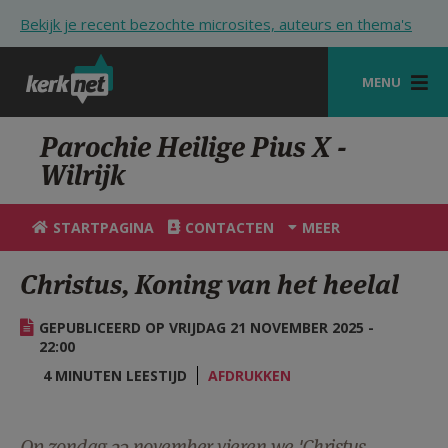
Overslaan en naar de inhoud gaan
Bekijk je recent bezochte microsites, auteurs en thema's
MENU
STARTPAGINA
Parochie Heilige Pius X -
Wilrijk
KERK
VIERINGEN
STARTPAGINA
CONTACTEN
MEER
SHOP
Christus, Koning van het heelal
ZOEKEN
GEPUBLICEERD OP VRIJDAG 21 NOVEMBER 2025 -
HULP
22:00
4 MINUTEN LEESTIJD
AFDRUKKEN
STARTPAGINA PORTAAL
MIJN PAROCHIE
Op zondag 23 november vieren we 'Christus,