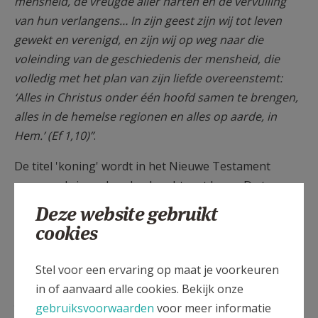
mensheid, de vreugde aller harten en de vervulling
van hun verlangens… In zijn geest zijn wij tot leven
gewekt en verenigd, en zijn wij op weg naar die
voleinding van de geschiedenis der mensheid, die
volledig met het plan van zijn liefde overeenstemt:
‘Alles in Christus onder één hoofd samen te brengen,
alles in de hemelse regionen en alles op aarde, in
Hem.’ (Ef 1,10)”
.
De titel 'koning' wordt in het Nieuwe Testament
meermaals in verband gebracht met Jezus. De term
Christus Koning verwijst naar een van de drie
Deze website gebruikt
Messiaanse functies van Jezus: Koning, Priester en
cookies
Profeet. In het evangelie van Johannes zegt Jezus
tegen Pontius Pilatus:
"(...) ik ben koning. Met geen
Stel voor een ervaring op maat je voorkeuren
andere bestemming ben ik geboren en in de wereld
in of aanvaard alle cookies. Bekijk onze
gekomen dan om te getuigen van de waarheid."
(Joh.
gebruiksvoorwaarden
voor meer informatie