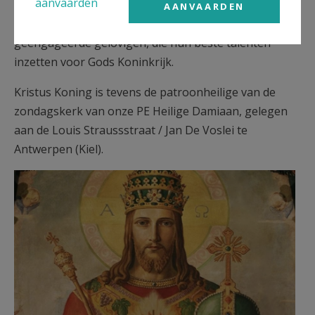
aanvaarden
bijzonder
Chiro
. De jeugdbewegingen waren
AANVAARDEN
opgericht om jonge mensen te vormen tot
geëngageerde gelovigen, die hun beste talenten
inzetten voor Gods Koninkrijk.
Kristus Koning is tevens de patroonheilige van de
zondagskerk van onze PE Heilige Damiaan, gelegen
aan de Louis Straussstraat / Jan De Voslei te
Antwerpen (Kiel).