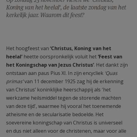
AANMELDEN OF REGISTREREN
Koning van het heelal', de laatste zondag van het
kerkelijk jaar. Waarom dit feest?
Het hoogfeest van
‘Christus, Koning van het
heelal’
heette oorspronkelijk voluit het
‘Feest van
het Koningschap van Jezus Christus’
. Het dankt zijn
ontstaan aan paus Pius XI. In zijn encycliek
‘Quas
primas’
van 11 december 1925 zag hij de erkenning
van Christus’ koninklijke heerschappij als 'het
werkzame heilsmiddel tegen de storende machten
van deze tijd', waarmee hij vooral het toenemende
atheïsme en de secularisatie bedoelde. Het
soevereine koningschap van Christus is universeel
en dus niet alleen voor de christenen, maar voor alle