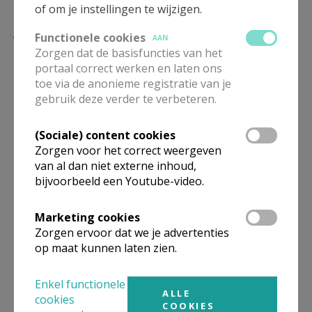
18, 37).
of om je instellingen te wijzigen.
Jezus is een koning die … rijdt op een ezel, gezalfd
Functionele cookies
AAN
wordt door een vrouw, een doornenkroon draagt en
Zorgen dat de basisfuncties van het
portaal correct werken en laten ons
aan een kruis genageld wordt. Hij keert de idee van
toe via de anonieme registratie van je
waar koningschap om:
Wie groot wil zijn, moet
gebruik deze verder te verbeteren.
dienaar worden van allen.
(Sociale) content cookies
Christus’ heerschappij over het heelal geldt als beeld
Zorgen voor het correct weergeven
voor de verhevenheid van Jezus Christus, die in
van al dan niet externe inhoud,
wijsheid en liefde letterlijk en figuurlijk de kroon
bijvoorbeeld een Youtube-video.
spant over de hele schepping. Tegelijk drukt dit
beeld de oude droom van Israël uit om die
Marketing cookies
heerschappij van rechtvaardigheid en solidariteit hier
Zorgen ervoor dat we je advertenties
op maat kunnen laten zien.
op aarde overal gerealiseerd te zien.
Christus, Koning van het heelal is traditioneel hét
Enkel functionele
ALLE
feest van katholieke jeugdbewegingen
, in het
cookies
COOKIES