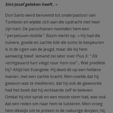
Sint-Jozef geleken heeft
... »
Don Sarto werd benoemd tot onderpastoor van
Tombolo en wijdde zich aan die opdracht met heel
zijn hart. De parochianen noemden hem een
“ perpetuum mobile ”. Bazin merkt op : « Hij had die
zuivere, goede en zachte blik die soms te bespeuren
is in de ogen van de jeugd, maar die bij hem
aanwezig bleef. Iemand zei later over Pius X : “
Elk
rechtgeaard hart vliegt naar hem toe
”... Wat predikte
hij ? Altijd het Evangelie. Hij deed dit op een heldere
manier, met een zachte kracht. Men voelde dat hij
gewoon was te mediteren, dat hij ook de gewoonte
had het boek dat hij verklaarde zelf te beleven.
Omdat hij vlot sprak en een mooie stem had, was ook
dat een reden om naar hem te luisteren. Men vroeg
hem dikwijls om te preken in de naburige dorpen ; hij