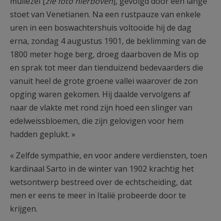
muilezel [
zie foto hierboven
], gevolgd door een lange
stoet van Venetianen. Na een rustpauze van enkele
uren in een boswachtershuis voltooide hij de dag
erna, zondag 4 augustus 1901, de beklimming van de
1800 meter hoge berg, droeg daarboven de Mis op
en sprak tot meer dan tienduizend bedevaarders die
vanuit heel de grote groene vallei waarover de zon
opging waren gekomen. Hij daalde vervolgens af
naar de vlakte met rond zijn hoed een slinger van
edelweissbloemen, die zijn gelovigen voor hem
hadden geplukt. »
« Zelfde sympathie, en voor andere verdiensten, toen
kardinaal Sarto in de winter van 1902 krachtig het
wetsontwerp bestreed over de echtscheiding, dat
men er eens te meer in Italië probeerde door te
krijgen.