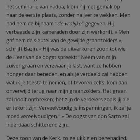
het seminarie van Padua, klom hij met gemak op
naar de eerste plaats, zonder naijver te wekken. Men
had hem de bijnaam “
de vrolijke
” gegeven. Hij
verbaasde zijn kameraden door zijn werkdrift. « Men
gaf hem de sleutel van de gewijde graanzolders »,
schrijft Bazin. « Hij was de uitverkoren zoon tot wie
de Heer van de oogst spreekt : “ Neem van mijn
zuiver graan en verzwaar je last, want ze hebben
honger daar beneden, en als je verdeeld zal hebben
wat ik je toesta te nemen, of tevoren zelfs, kom dan
onverwijld terug naar mijn graanzolders. Het graan
zal nooit ontbreken ; het zijn de verdelers zoals jij die
er tekort zijn. Verveelvoudig je inspanningen, ik zal je
moed vereelvoudigen. ” » De oogst van don Sarto zal
inderdaad schitterend zijn...
Deze zoon van de Kerk, zo gelukkig en begenadigd,