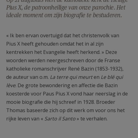
AANMELDEN OF REGISTREREN
Pius X, de patroonheilige van onze parochie. Het
ideale moment om zijn biografie te bestuderen.
« Ik ben ervan overtuigd dat het christenvolk van
Pius X heeft gehouden omdat het in al zijn
kentrekken het Evangelie heeft herkend. » Deze
woorden werden neergeschreven door de Franse
katholieke romanschrijver René Bazin (1853-1932),
de auteur van o.m.
La terre qui meurt
en
Le blé qui
lève
. De grote bewondering en affectie die Bazin
koesterde voor Paus Pius X vond haar neerslag in de
mooie biografie die hij schreef in 1928. Broeder
Thomas baseerde zich op dit werk om voor ons het
rijke leven van «
Sarto il Santo
» te verhalen.