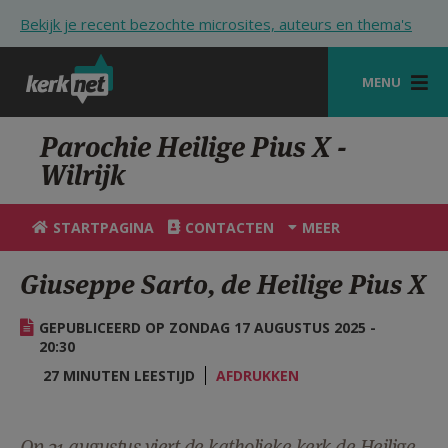
Overslaan en naar de inhoud gaan
Bekijk je recent bezochte microsites, auteurs en thema's
MENU
STARTPAGINA
Parochie Heilige Pius X -
Wilrijk
KERK
VIERINGEN
STARTPAGINA
CONTACTEN
MEER
SHOP
Giuseppe Sarto, de Heilige Pius X
ZOEKEN
GEPUBLICEERD OP ZONDAG 17 AUGUSTUS 2025 -
HULP
20:30
27 MINUTEN LEESTIJD
AFDRUKKEN
STARTPAGINA PORTAAL
MIJN PAROCHIE
Op 21 augustus viert de katholieke kerk de Heilige