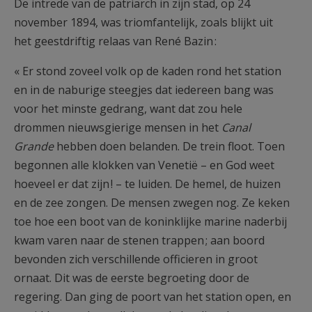
De intrede van de patriarch in zijn stad, op 24
november 1894, was triomfantelijk, zoals blijkt uit
het geestdriftig relaas van René Bazin :
« Er stond zoveel volk op de kaden rond het station
en in de naburige steegjes dat iedereen bang was
voor het minste gedrang, want dat zou hele
drommen nieuwsgierige mensen in het
Canal
Grande
hebben doen belanden. De trein floot. Toen
begonnen alle klokken van Venetië – en God weet
hoeveel er dat zijn ! – te luiden. De hemel, de huizen
en de zee zongen. De mensen zwegen nog. Ze keken
toe hoe een boot van de koninklijke marine naderbij
kwam varen naar de stenen trappen ; aan boord
bevonden zich verschillende officieren in groot
ornaat. Dit was de eerste begroeting door de
regering. Dan ging de poort van het station open, en