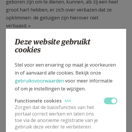
geboren zijn om te dienen, kunnen, als zij een heel
groot hart hebben, er zich over verbazen dat ze
opklimmen : de getuigen zijn hierover niet
verbaasd. »
De dood van zijn bisschop confronteerde hem voor
Deze website gebruikt
de eerste keer met de administratie van het nieuwe
cookies
koninkrijk Italië, die op willekeurige wijze had
gesnoeid in de inkomsten van de bisschoppelijke
Stel voor een ervaring op maat je voorkeuren
curie. Hij had het kanoniek recht en de burgerlijke
in of aanvaard alle cookies. Bekijk onze
wetgeving aan zijn kant, en eiste dus waar hij recht
gebruiksvoorwaarden
voor meer informatie
op had. « Een kandidaat voor het bisschopsambt zou
of om je instellingen te wijzigen.
misschien niet geprotesteerd hebben », merkt Bazin
Functionele cookies
AAN
op. « Maar Giuseppe Sarto was slechts kandidaat
Zorgen dat de basisfuncties van het
voor het paradijs. Wat een schitterend voorbeeld van
portaal correct werken en laten ons
sterkte, wat een vrijheid ! »
toe via de anonieme registratie van je
gebruik deze verder te verbeteren.