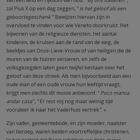
van een land en rijkdom van God. “
Bij ons Italianen
”,
zal Pius X op een dag zeggen, “
is het geloof als een
geboortegeschenk
. ” Bewijzen hiervan zijn in
overvloed te vinden voor wie Veneto doorkruist. Het
bijwonen van de religieuze diensten, het aantal
kinderen, de kruisen aan de rand van de weg, de
beeldjes van Onze-Lieve-Vrouw of van heiligen die de
muren van de huizen versieren, en zelfs de
volksgezegden laten geen twijfel bestaan over het
geloof van deze streek. Als men bijvoorbeeld aan een
oude man of een oude vrouw hun leeftijd vraagt,
krijgt men slechts dit mooie antwoord : “
Poco manca
andar casa
”, “ Er rest mij nog maar weinig tijd
vooraleer ik naar het Vaderhuis vertrek ”. »
Zijn vader, gemeentebode, en zijn moeder, naaister
van beroep, waren beiden voortreffelijke christenen.