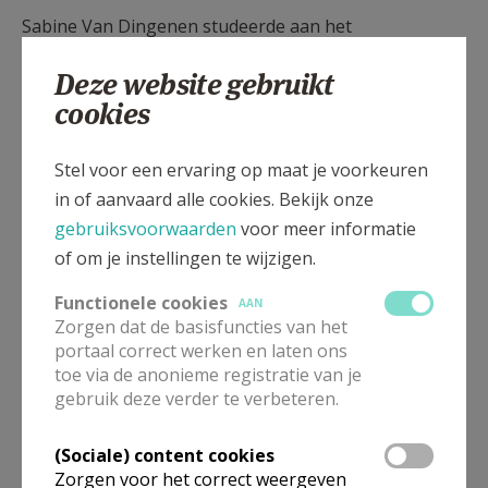
Sabine Van Dingenen studeerde aan het
Lemmensinstituut af als laureaat hoorn. Ze geeft nu
Deze website gebruikt
les aan de academies van Lier en Mol en is daarbij
cookies
meer dan twintig jaar vaste hoornist bij het orkest La
Passione in Lier waar ze reeds in producties als de
Stel voor een ervaring op maat je voorkeuren
negende symfonie van Beethoven en de Carmina
in of aanvaard alle cookies. Bekijk onze
Burana speelde. Michiel Van Camp begon op
gebruiksvoorwaarden
voor meer informatie
achtjarige leeftijd hoorn te spelen aan de
of om je instellingen te wijzigen.
Gemeentelijke Muziekacademie van Wijnegem. Hij
vervolgde zijn studies aan het Lemmensinstituut te
Functionele cookies
AAN
Leuven en speelde in verschillende orkesten in
Zorgen dat de basisfuncties van het
Brugge, Luik en Brussel. Daarnaast geeft hij les als
portaal correct werken en laten ons
toe via de anonieme registratie van je
leraar hoorn en muziekpraktijk aan de academies
gebruik deze verder te verbeteren.
van Lier, Mortsel en Wilrijk.
(Sociale) content cookies
Zorgen voor het correct weergeven