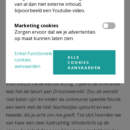
Nicole De Paepe
van al dan niet externe inhoud,
bijvoorbeeld een Youtube-video.
Dat Nicole De Paepe als componist ook een
voortreffelijke pianiste is, was tijdens de concertmis
Marketing cookies
Zorgen ervoor dat we je advertenties
van vandaag goed te horen. De virtuositeit van haar
op maat kunnen laten zien.
pianospel voerde de boventoon, terwijl de drie
hoornblazers eerder het zachtere melodieuze aspect
Enkel functionele
voor hun rekening namen.
ALLE
cookies
COOKIES
aanvaarden
Na de intrede hoorden we
Hoffnung des Sommers
AANVAARDEN
van Nicole de Paepe, 1958. Gevolgd door een
Intermezzo
na de eerste lezing. Tijdens de offerande
was het de beurt aan
Droomwereld: ‘Zou de wereld
niet beter zijn’
en onder de communie speelde Nicole
een werk met de titel
Nachtelijke optocht
en een
tweede:
Als je echt om me geeft.
Tot slot hoorden we
van haar een zeer luidruchtig
Vlinderlicht
op de