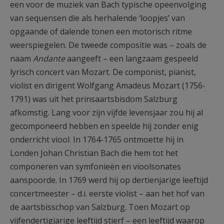
een voor de muziek van Bach typische opeenvolging
van sequensen die als herhalende ‘loopjes’ van
opgaande of dalende tonen een motorisch ritme
weerspiegelen. De tweede compositie was – zoals de
naam
Andante
aangeeft – een langzaam gespeeld
lyrisch concert van Mozart. De componist, pianist,
violist en dirigent Wolfgang Amadeus Mozart (1756-
1791) was uit het prinsaartsbisdom Salzburg
afkomstig. Lang voor zijn vijfde levensjaar zou hij al
gecomponeerd hebben en speelde hij zonder enig
onderricht viool. In 1764-1765 ontmoette hij in
Londen Johan Christian Bach die hem tot het
componeren van symfonieën en vioolsonates
aanspoorde. In 1769 werd hij op dertienjarige leeftijd
concertmeester – d.i. eerste violist – aan het hof van
de aartsbisschop van Salzburg. Toen Mozart op
vijfendertigjarige leeftijd stierf – een leeftijd waarop