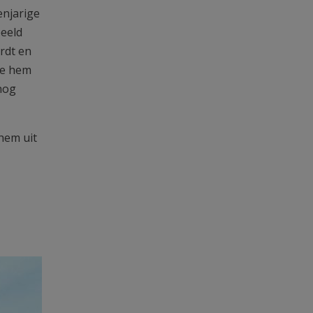
enjarige
beeld
rdt en
e hem
nog
hem uit