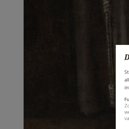
D
St
al
in
F
Zo
we
va