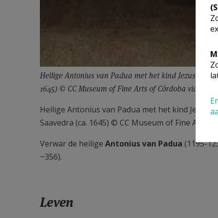
(
Zo
ex
M
Zo
la
Heilige Antonius van Padua met het kind Jezus, een wi
1645) © CC Museum of Fine Arts of Córdoba via Wi
En
Heilige Antonius van Padua met het kind Jezus, ee
a
Saavedra (ca. 1645) © CC Museum of Fine Arts 
Verwar de heilige
Antonius van Padua
(1195-123
~356).
Leven