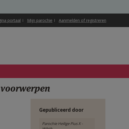
gina portaal
Mijn parochie
Aanmelden of registreren
 voorwerpen
Gepubliceerd door
Parochie Heilige Pius X -
Wilrijk