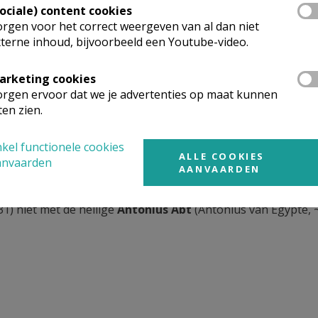
Sociale) content cookies
rgen voor het correct weergeven van al dan niet
terne inhoud, bijvoorbeeld een Youtube-video.
arketing cookies
rgen ervoor dat we je advertenties op maat kunnen
ten zien.
tte lelie en het Evangelieboek, door Antonio del Castillo y Saaved
kimedia Commons
kel functionele cookies
ALLE COOKIES
n witte lelie en het Evangelieboek, door Antonio del Castill
anvaarden
AANVAARDEN
of Córdoba via Wikimedia Commons
1) niet met de heilige
Antonius Abt
(Antonius van Egypte, 