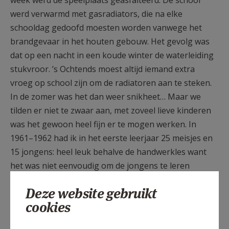
week werd de speelplaats geasfalteerd. De school
werd verwarmd met gasradiators, die na elke
schooldag gedoofd moesten worden vanwege het
brandgevaar in het houten gebouw. Het gevolg was
dat op een nacht in een koude winter de waterleiding
stukvroor. ’s Ochtends moest altijd iemand extra
vroeg op school zijn om de radiatoren aan te steken.
In de zomer was het dan weer snikheet… Maar we
tilden er niet te zwaar aan, met zoveel lieve kinderen
was het gewoon heel fijn er te mogen werken. In
1961–1962 had ik in het eerste leerjaar 25 meisjes en
15 jongens: heel leuk behalve de handwerkles want
het was niet eenvoudig om de jongens te leren
breien.
Deze website gebruikt
De school had succes, het aantal inschrijvingen ging
cookies
in stijgende lijn. We begonnen in 1960 met 66