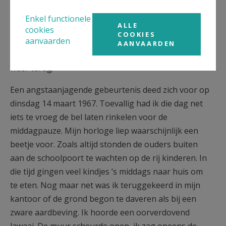
telefoneren. Was er een kindje ziek of gebeurde er
een valpartij, dan kon ik meteen terecht bij dokter
Enkel functionele
ALLE
Vermeulen in de Pater Verbiststraat. We werden
cookies
COOKIES
aanvaarden
altijd vriendelijk ontvangen en kundig geholpen, en
AANVAARDEN
indien nodig bracht hij ons naar het ziekenhuis en
weer terug.
Een angstaanjagende gebeurtenis deed zich voor op
dinsdag 14 maart 1967. Toevallig had ik die dag net
iets te vroeg de bel laten rinkelen voor de
middagpauze. Mijn horloge liep waarschijnlijk een
beetje voor. Zoals altijd stonden de ouders buiten
aan de schoolpoort te wachten op de rij kinderen. In
die tijd gingen veel kindjes ’s middags naar huis om
te eten. Nog maar net was ik teruggekeerd in mijn
kantoor of de grond begon te daveren als bij een
zware aardbeving. Ik hoorde een oorverdovend