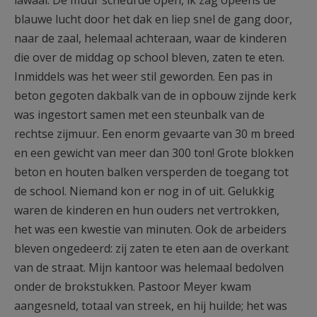
lawaai. De muur scheurde open, ik zag opeens de
blauwe lucht door het dak en liep snel de gang door,
naar de zaal, helemaal achteraan, waar de kinderen
die over de middag op school bleven, zaten te eten.
Inmiddels was het weer stil geworden. Een pas in
beton gegoten dakbalk van de in opbouw zijnde kerk
was ingestort samen met een steunbalk van de
rechtse zijmuur. Een enorm gevaarte van 30 m breed
en een gewicht van meer dan 300 ton! Grote blokken
beton en houten balken versperden de toegang tot
de school. Niemand kon er nog in of uit. Gelukkig
waren de kinderen en hun ouders net vertrokken,
het was een kwestie van minuten. Ook de arbeiders
bleven ongedeerd: zij zaten te eten aan de overkant
van de straat. Mijn kantoor was helemaal bedolven
onder de brokstukken. Pastoor Meyer kwam
aangesneld, totaal van streek, en hij huilde; het was