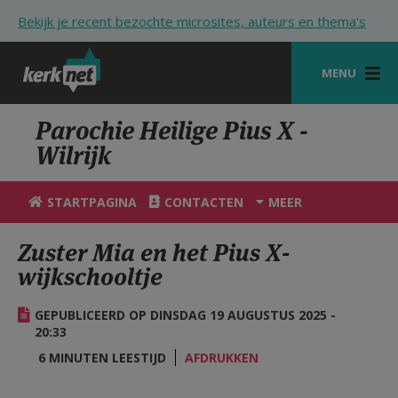
Overslaan en naar de inhoud gaan
Bekijk je recent bezochte microsites, auteurs en thema's
MENU
STARTPAGINA
Parochie Heilige Pius X -
Wilrijk
KERK
VIERINGEN
STARTPAGINA
CONTACTEN
MEER
SHOP
Zuster Mia en het Pius X-
wijkschooltje
ZOEKEN
HULP
GEPUBLICEERD OP DINSDAG 19 AUGUSTUS 2025 -
20:33
STARTPAGINA PORTAAL
6 MINUTEN LEESTIJD
AFDRUKKEN
MIJN PAROCHIE