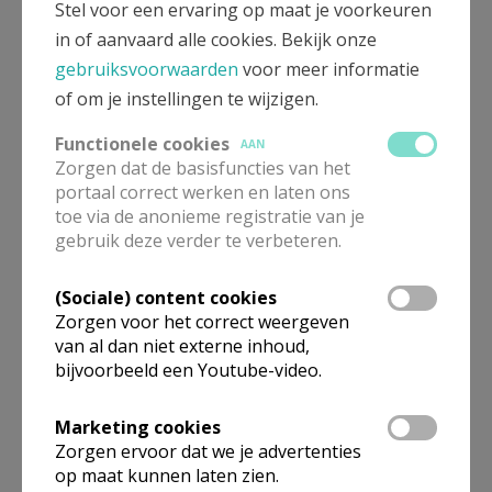
kleuters en in 1966 waren het er al 208; een deel van
Stel voor een ervaring op maat je voorkeuren
de zaal moest tot kleuterklas worden omgevormd.
in of aanvaard alle cookies. Bekijk onze
We beslisten om nog slechts kleuters van de eigen
gebruiksvoorwaarden
voor meer informatie
parochie in te schrijven. Vanwege de toestroom van
of om je instellingen te wijzigen.
meisjes aanvaardde de hoofdschool aan de Grote
Functionele cookies
AAN
Steenweg vanaf september 1963 geen jongens meer
Zorgen dat de basisfuncties van het
in het eerste leerjaar, en de wijkschool moest deze
portaal correct werken en laten ons
beslissing volgen. In 1968 telde het eerste leerjaar 34
toe via de anonieme registratie van je
en het tweede leerjaar 35 leerlingen. Haast alle
gebruik deze verder te verbeteren.
kinderen kwamen uit de parochie. Zuster Lia bleef
zes jaar (tot 1966) in het wijkschooltje, daarna werd
(Sociale) content cookies
Zorgen voor het correct weergeven
ze overgeplaatst.
van al dan niet externe inhoud,
bijvoorbeeld een Youtube-video.
Tot 1972 hadden we geen telefoon op school. Bij
dringende gevallen, wanneer een personeelslid ziek
Marketing cookies
was of een gasradiator defect, ging ik – de directrice
Zorgen ervoor dat we je advertenties
– via het zijpoortje naar de pastorie om daar te
op maat kunnen laten zien.