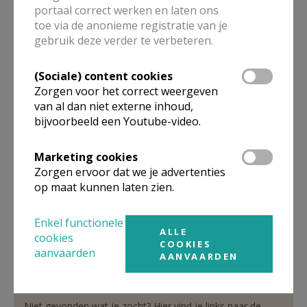
portaal correct werken en laten ons
toe via de anonieme registratie van je
gebruik deze verder te verbeteren.
verantwoordelijke
Nederlandstalige pastoraal
(Sociale) content cookies
Zorgen voor het correct weergeven
De heer
Johnny
De Mot
van al dan niet externe inhoud,
Bijstandstraat 5
bijvoorbeeld een Youtube-video.
1000
Brussel
02 514 31 13
Marketing cookies
0495 71 58 58
Zorgen ervoor dat we je advertenties
op maat kunnen laten zien.
Stuur een mailtje
Google Maps
Enkel functionele
ALLE
cookies
COOKIES
aanvaarden
AANVAARDEN
Organisatiestructuur
Niet gevonden wat je zocht? Hier vind je links naar de