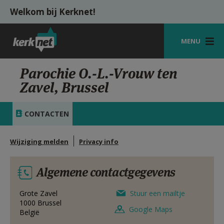
Overslaan en naar de inhoud gaan
Welkom bij Kerknet!
MENU
STARTPAGINA
Parochie O.-L.-Vrouw ten
Zavel, Brussel
KERK
VIERINGEN
CONTACTEN
SHOP
Wijziging melden
Privacy info
ZOEKEN
Algemene contactgegevens
HULP
MIJN PAROCHIE
Grote Zavel
Stuur een mailtje
1000
Brussel
Google Maps
België
AANMELDEN OF REGISTREREN