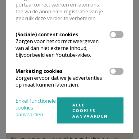
portaal correct werken en laten ons
toe via de anonieme registratie van je
gebruik deze verder te verbeteren.
verantwoordelijke
Nederlandstalige pastoraal
(Sociale) content cookies
Zorgen voor het correct weergeven
De heer
Johnny
De Mot
van al dan niet externe inhoud,
Bijstandstraat 5
bijvoorbeeld een Youtube-video.
1000
Brussel
02 514 31 13
Marketing cookies
0495 71 58 58
Zorgen ervoor dat we je advertenties
op maat kunnen laten zien.
Stuur een mailtje
Google Maps
Enkel functionele
ALLE
cookies
COOKIES
aanvaarden
AANVAARDEN
Organisatiestructuur
Niet gevonden wat je zocht? Hier vind je links naar de