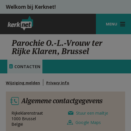
Overslaan en naar de inhoud gaan
Welkom bij Kerknet!
MENU
STARTPAGINA
Parochie O.-L.-Vrouw ter
Rijke Klaren, Brussel
KERK
VIERINGEN
CONTACTEN
SHOP
Wijziging melden
Privacy info
ZOEKEN
Algemene contactgegevens
HULP
MIJN PAROCHIE
Rijkeklarenstraat
Stuur een mailtje
1000
Brussel
Google Maps
België
AANMELDEN OF REGISTREREN