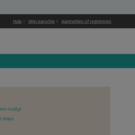
Hulp
Mijn parochie
Aanmelden of registreren
een mailtje
e Maps