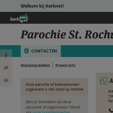
Overslaan en naar de inhoud gaan
Welkom bij Kerknet!
Parochie St. Roch
CONTACTEN
Wijziging melden
Privacy info
DEEL OP
A
FACEBOOK
DEEL OP
Deze parochie of kerkverbonden
organisatie is niet actief op Kerknet.
An
TWITTER
DEEL
10
Be
Ben je betrokken bij deze
VIA
parochie of organisatie? Maak
via
onze laagdrempelige