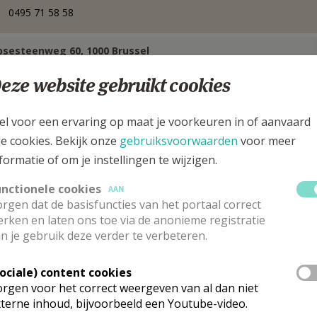
0495 71 58 58
sesteenweg 60, 1000 Brussel
eze website gebruikt cookies
el voor een ervaring op maat je voorkeuren in of aanvaard
le cookies. Bekijk onze
gebruiksvoorwaarden
voor meer
formatie of om je instellingen te wijzigen.
unctionele cookies
AAN
rgen dat de basisfuncties van het portaal correct
rken en laten ons toe via de anonieme registratie
n je gebruik deze verder te verbeteren.
Sociale) content cookies
rgen voor het correct weergeven van al dan niet
erantwoordelijke Nederlandstalige pasto
terne inhoud, bijvoorbeeld een Youtube-video.