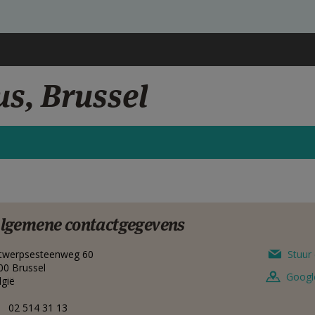
us, Brussel
lgemene contactgegevens
twerpsesteenweg 60
Stuur 
00
Brussel
Googl
lgië
02 514 31 13