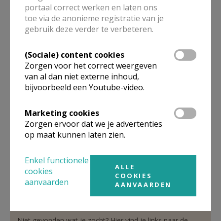
portaal correct werken en laten ons
toe via de anonieme registratie van je
gebruik deze verder te verbeteren.
verantwoordelijke
Nederlandstalige pastoraal
(Sociale) content cookies
Zorgen voor het correct weergeven
De heer
Johnny
De Mot
van al dan niet externe inhoud,
Bijstandstraat 5
bijvoorbeeld een Youtube-video.
1000
Brussel
02 514 31 13
Marketing cookies
0495 71 58 58
Zorgen ervoor dat we je advertenties
op maat kunnen laten zien.
Stuur een mailtje
Google Maps
Enkel functionele
ALLE
cookies
COOKIES
aanvaarden
AANVAARDEN
Organisatiestructuur
Niet gevonden wat je zocht? Hier vind je links naar de