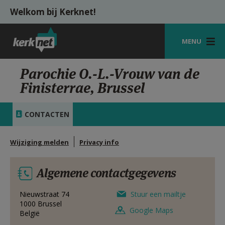
Overslaan en naar de inhoud gaan
Welkom bij Kerknet!
MENU
STARTPAGINA
Parochie O.-L.-Vrouw van de
Finisterrae, Brussel
KERK
VIERINGEN
CONTACTEN
SHOP
Wijziging melden
Privacy info
ZOEKEN
Algemene contactgegevens
HULP
MIJN PAROCHIE
Nieuwstraat 74
Stuur een mailtje
1000
Brussel
Google Maps
België
AANMELDEN OF REGISTREREN