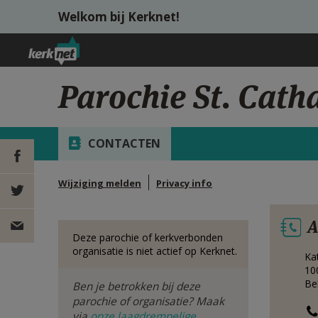
Overslaan en naar de inhoud gaan
Welkom bij Kerknet!
Parochie St. Cath
CONTACTEN
Wijziging melden
Privacy info
DEEL OP
A
FACEBOOK
DEEL OP
Deze parochie of kerkverbonden
organisatie is niet actief op Kerknet.
Kat
TWITTER
DEEL
10
Be
Ben je betrokken bij deze
VIA
parochie of organisatie? Maak
via
onze laagdrempelige