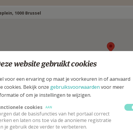
eplein, 1000 Brussel
eze website gebruikt cookies
el voor een ervaring op maat je voorkeuren in of aanvaard
le cookies. Bekijk onze
gebruiksvoorwaarden
voor meer
formatie of om je instellingen te wijzigen.
unctionele cookies
AAN
erantwoordelijke Nederlandstalige pasto
rgen dat de basisfuncties van het portaal correct
rken en laten ons toe via de anonieme registratie
n je gebruik deze verder te verbeteren.
 heer
Johnny
De Mot
Stuur een mailtje