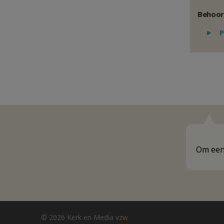
Behoor
P
Om een 
© 2026 Kerk en Media vzw