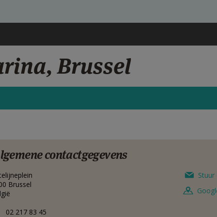
arina, Brussel
lgemene contactgegevens
elijneplein
Stuur 
00
Brussel
Googl
lgië
02 217 83 45