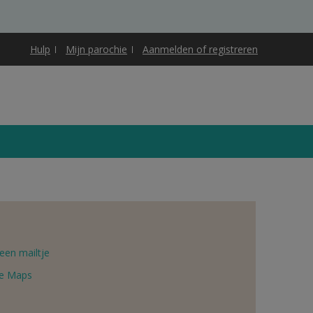
Hulp
Mijn parochie
Aanmelden of registreren
een mailtje
e Maps