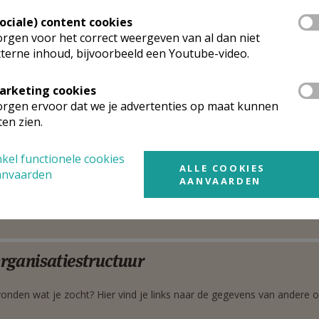
standstraat 5
Google Maps
00
Brussel
Sociale) content cookies
02 514 31 13
rgen voor het correct weergeven van al dan niet
terne inhoud, bijvoorbeeld een Youtube-video.
0495 71 58 58
arketing cookies
arochieadministrator
rgen ervoor dat we je advertenties op maat kunnen
ten zien.
nsieur l'abbé
Benoît
Lobet
Stuur een mailtje
e du Bois Sauvage 15
kel functionele cookies
Google Maps
ALLE COOKIES
00
Brussel
anvaarden
AANVAARDEN
02 229 24 90
0475 42 29 42
rganisatiestructuur
onden wat je zocht? Hier vind je links naar de gegevens van andere o