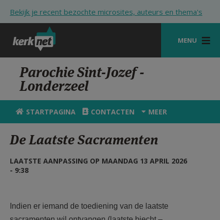
Overslaan en naar de inhoud gaan
Bekijk je recent bezochte microsites, auteurs en thema's
MENU
STARTPAGINA
Parochie Sint-Jozef -
Londerzeel
KERK
VIERINGEN
STARTPAGINA
CONTACTEN
MEER
SHOP
De Laatste Sacramenten
ZOEKEN
LAATSTE AANPASSING OP MAANDAG 13 APRIL 2026
HULP
- 9:38
STARTPAGINA PORTAAL
Indien er iemand de toediening van de laatste
MIJN PAROCHIE
sacramenten wil ontvangen (laatste biecht –