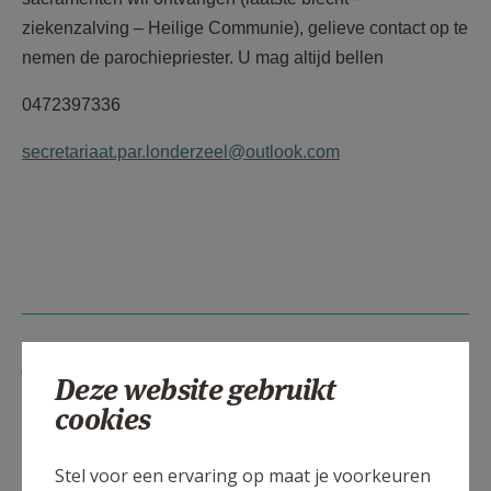
AANMELDEN OF REGISTREREN
ziekenzalving – Heilige Communie), gelieve contact op te
nemen de parochiepriester. U mag altijd bellen
0472397336
secretariaat.par.londerzeel@outlook.com
Lees meer
Deze website gebruikt
cookies
Stel voor een ervaring op maat je voorkeuren