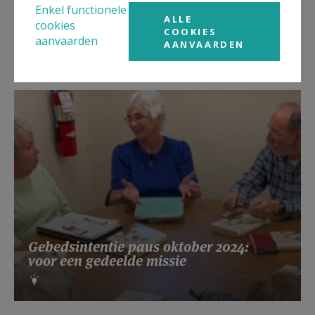
Enkel functionele
Lanceringsavond boek Zeven
ALLE
cookies
kruiswoorden
COOKIES
aanvaarden
AANVAARDEN
Gebedsintentie paus oktober 2024:
voor een gedeelde missie